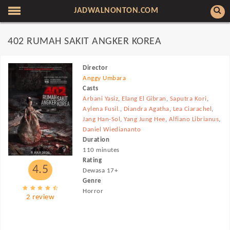
JADWALNONTON.COM
402 RUMAH SAKIT ANGKER KOREA
Director
Anggy Umbara
Casts
Arbani Yasiz
,
Elang El Gibran
,
Saputra Kori
,
Aylena Fusil.
,
Diandra Agatha
,
Lea Ciarachel
,
Jang Han-Sol
,
Yang Jung Hee
,
Alfiano Librianus
,
Daniel Wiediananto
Duration
110 minutes
Rating
4.5
Dewasa 17+
Genre
Horror
2 review