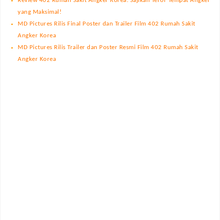
Review 402 Rumah Sakit Angker Korea: Sajikan Teror Tempat Angker
yang Maksimal!
MD Pictures Rilis Final Poster dan Trailer Film 402 Rumah Sakit
Angker Korea
MD Pictures Rilis Trailer dan Poster Resmi Film 402 Rumah Sakit
Angker Korea