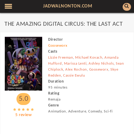
JADWALNONTON.COM
THE AMAZING DIGITAL CIRCUS: THE LAST ACT
Director
Gooseworx
Casts
Lizzie Freeman
,
Michael Kovach
,
Amanda
Hufford
,
Marissa Lenti
,
Ashley Nichols
,
Sean
Chiplock
,
Alex Rochon
,
Gooseworx
,
Skye
Redden
,
Cassie Ewulu
Duration
95 minutes
Rating
5.0
Remaja
Genre
Animation, Adventure, Comedy, Sci-fi
5 review