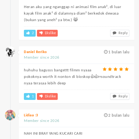
Heran aku yang nganggap ni animasi film anak², di luar
kayak film anak² di dalamnya diam² berkedok dewasa
(bukan yang aneh² ya btw.) 😹
2
Dislike
Reply
Daniel Reriko
1 bulan lalu
Member since 2026
huhuhu bagusss bangettt filmm nyaaa
pokoknya worth it nonton di bioskop👍👍+soundtrack
nyaa terasaa lebih deep
1
Dislike
Reply
Lidiaa :3
2 bulan lalu
Member since 2026
NAH INI BRAY YANG KUCARI CARI