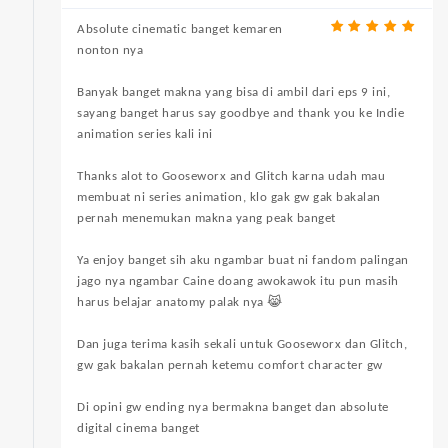
Absolute cinematic banget kemaren
nonton nya
Banyak banget makna yang bisa di ambil dari eps 9 ini,
sayang banget harus say goodbye and thank you ke Indie
animation series kali ini
Thanks alot to Gooseworx and Glitch karna udah mau
membuat ni series animation, klo gak gw gak bakalan
pernah menemukan makna yang peak banget
Ya enjoy banget sih aku ngambar buat ni fandom palingan
jago nya ngambar Caine doang awokawok itu pun masih
harus belajar anatomy palak nya 😹
Dan juga terima kasih sekali untuk Gooseworx dan Glitch,
gw gak bakalan pernah ketemu comfort character gw
Di opini gw ending nya bermakna banget dan absolute
digital cinema banget