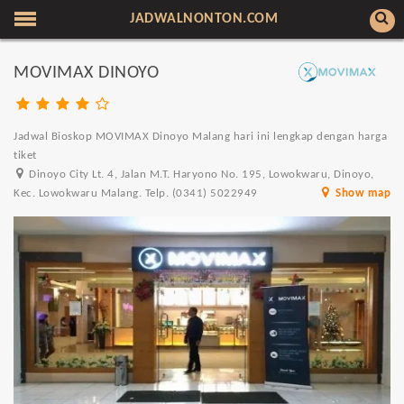
JADWALNONTON.COM
MOVIMAX DINOYO
Jadwal Bioskop MOVIMAX Dinoyo Malang hari ini lengkap dengan harga
tiket
Dinoyo City Lt. 4, Jalan M.T. Haryono No. 195, Lowokwaru, Dinoyo,
Kec. Lowokwaru Malang. Telp. (0341) 5022949
Show map