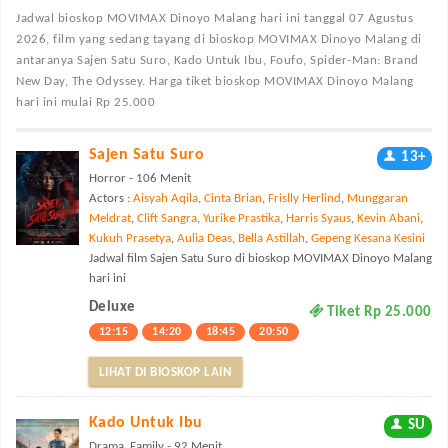
Jadwal bioskop MOVIMAX Dinoyo Malang
hari ini tanggal 07 Agustus
2026, film yang sedang tayang di bioskop MOVIMAX Dinoyo Malang di
antaranya Sajen Satu Suro, Kado Untuk Ibu, Foufo, Spider-Man: Brand
New Day, The Odyssey. Harga tiket bioskop MOVIMAX Dinoyo Malang
hari ini mulai Rp 25.000
Sajen Satu Suro
13+
Horror - 106 Menit
Actors :
Aisyah Aqila
,
Cinta Brian
,
Frislly Herlind
,
Munggaran
Meldrat
,
Clift Sangra
,
Yurike Prastika
,
Harris Syaus
,
Kevin Abani
,
Kukuh Prasetya
,
Aulia Deas
,
Bella Astillah
,
Gepeng Kesana Kesini
Jadwal film Sajen Satu Suro di bioskop MOVIMAX Dinoyo Malang
hari ini
Deluxe
Tiket Rp 25.000
12:15
14:20
18:45
20:50
LIHAT DI BIOSKOP LAIN
Kado Untuk Ibu
SU
Drama, Family - 92 Menit