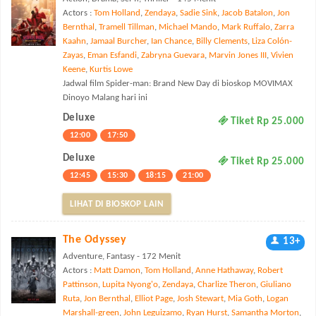
Actors :
Tom Holland
,
Zendaya
,
Sadie Sink
,
Jacob Batalon
,
Jon
Bernthal
,
Tramell Tillman
,
Michael Mando
,
Mark Ruffalo
,
Zarra
Kaahn
,
Jamaal Burcher
,
Ian Chance
,
Billy Clements
,
Liza Colón-
Zayas
,
Eman Esfandi
,
Zabryna Guevara
,
Marvin Jones III
,
Vivien
Keene
,
Kurtis Lowe
Jadwal film Spider-man: Brand New Day di bioskop MOVIMAX
Dinoyo Malang hari ini
Deluxe
Tiket Rp 25.000
12:00
17:50
Deluxe
Tiket Rp 25.000
12:45
15:30
18:15
21:00
LIHAT DI BIOSKOP LAIN
The Odyssey
13+
Adventure, Fantasy - 172 Menit
Actors :
Matt Damon
,
Tom Holland
,
Anne Hathaway
,
Robert
Pattinson
,
Lupita Nyong'o
,
Zendaya
,
Charlize Theron
,
Giuliano
Ruta
,
Jon Bernthal
,
Elliot Page
,
Josh Stewart
,
Mia Goth
,
Logan
Marshall-green
,
John Leguizamo
,
Ryan Hurst
,
Samantha Morton
,