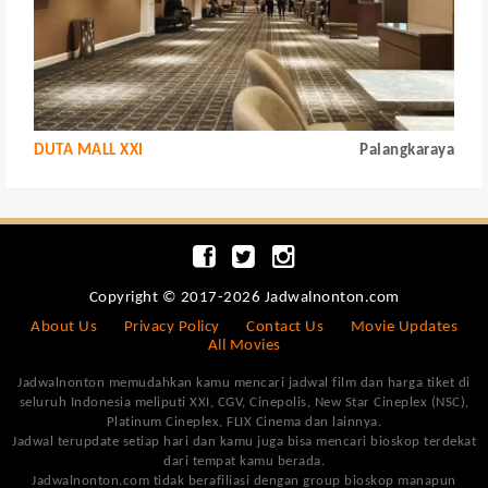
DUTA MALL XXI
Palangkaraya
Copyright © 2017-2026 Jadwalnonton.com
About Us
Privacy Policy
Contact Us
Movie Updates
All Movies
Jadwalnonton memudahkan kamu mencari jadwal film dan harga tiket di
seluruh Indonesia meliputi XXI, CGV, Cinepolis, New Star Cineplex (NSC),
Platinum Cineplex, FLIX Cinema dan lainnya.
Jadwal terupdate setiap hari dan kamu juga bisa mencari bioskop terdekat
dari tempat kamu berada.
Jadwalnonton.com tidak berafiliasi dengan group bioskop manapun