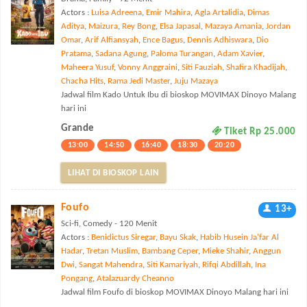
Actors :
Luisa Adreena
,
Emir Mahira
,
Agla Artalidia
,
Dimas
Aditya
,
Maizura
,
Rey Bong
,
Elsa Japasal
,
Mazaya Amania
,
Jordan
Omar
,
Arif Alfiansyah
,
Ence Bagus
,
Dennis Adhiswara
,
Dio
Pratama
,
Sadana Agung
,
Paloma Turangan
,
Adam Xavier
,
Maheera Yusuf
,
Vonny Anggraini
,
Siti Fauziah
,
Shafira Khadijah
,
Chacha Hits
,
Rama Jedi Master
,
Juju Mazaya
Jadwal film Kado Untuk Ibu di bioskop MOVIMAX Dinoyo Malang
hari ini
Grande
Tiket Rp 25.000
13:00
14:50
16:40
18:30
20:20
LIHAT DI BIOSKOP LAIN
Foufo
13+
Sci-fi, Comedy - 120 Menit
Actors :
Benidictus Siregar
,
Bayu Skak
,
Habib Husein Ja'far Al
Hadar
,
Tretan Muslim
,
Bambang Ceper
,
Mieke Shahir
,
Anggun
Dwi
,
Sangat Mahendra
,
Siti Kamariyah
,
Rifqi Abdillah
,
Ina
Pongang
,
Atalazuardy Cheanno
Jadwal film Foufo di bioskop MOVIMAX Dinoyo Malang hari ini