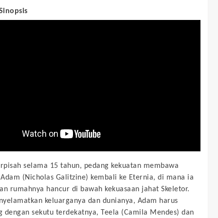
 Sinopsis
erpisah selama 15 tahun, pedang kekuatan membawa
Adam (Nicholas Galitzine) kembali ke Eternia, di mana ia
 rumahnya hancur di bawah kekuasaan jahat Skeletor.
nyelamatkan keluarganya dan dunianya, Adam harus
 dengan sekutu terdekatnya, Teela (Camila Mendes) dan