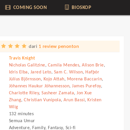
COMING SOON
BIOSKOP
dari
1 review penonton
Travis Knight
Nicholas Galitzine
,
Camila Mendes
,
Alison Brie
,
Idris Elba
,
Jared Leto
,
Sam C. Wilson
,
Hafþór
Júlíus Björnsson
,
Kojo Attah
,
Morena Baccarin
,
Jóhannes Haukur Jóhannesson
,
James Purefoy
,
Charlotte Riley
,
Sasheer Zamata
,
Jon Xue
Zhang
,
Christian Vunipola
,
Arun Bassi
,
Kristen
Wiig
132 minutes
Semua Umur
Adventure, Family, Fantasy, Sci-fi