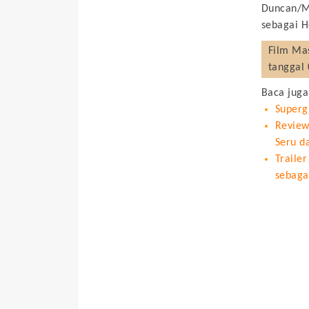
Duncan/Ma
sebagai H
Film
Mas
tanggal 
Baca juga
Superg
Review
Seru d
Traile
sebaga