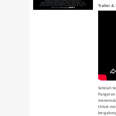
Trailer &
Setelah t
Pangeran 
menemukan
Untuk me
bergabung