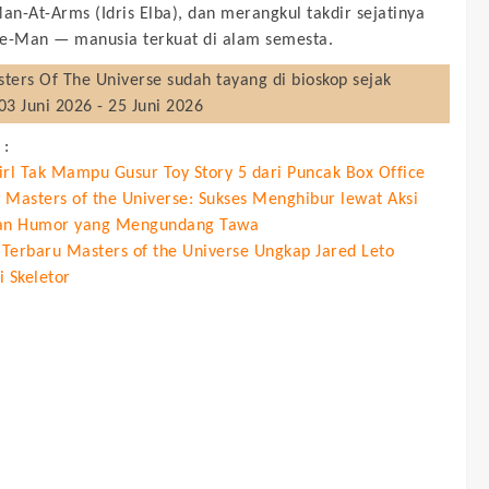
n-At-Arms (Idris Elba), dan merangkul takdir sejatinya
e-Man — manusia terkuat di alam semesta.
ters Of The Universe
sudah tayang di bioskop sejak
03 Juni 2026 - 25 Juni 2026
 :
irl Tak Mampu Gusur Toy Story 5 dari Puncak Box Office
 Masters of the Universe: Sukses Menghibur lewat Aksi
an Humor yang Mengundang Tawa
r Terbaru Masters of the Universe Ungkap Jared Leto
i Skeletor