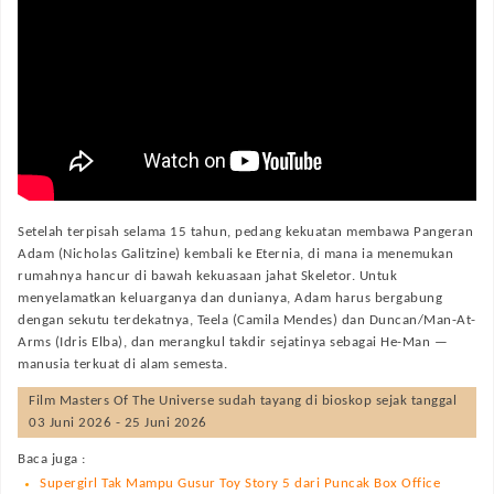
Setelah terpisah selama 15 tahun, pedang kekuatan membawa Pangeran
Adam (Nicholas Galitzine) kembali ke Eternia, di mana ia menemukan
rumahnya hancur di bawah kekuasaan jahat Skeletor. Untuk
menyelamatkan keluarganya dan dunianya, Adam harus bergabung
dengan sekutu terdekatnya, Teela (Camila Mendes) dan Duncan/Man-At-
Arms (Idris Elba), dan merangkul takdir sejatinya sebagai He-Man —
manusia terkuat di alam semesta.
Film
Masters Of The Universe
sudah tayang di bioskop sejak tanggal
03 Juni 2026 - 25 Juni 2026
Baca juga :
Supergirl Tak Mampu Gusur Toy Story 5 dari Puncak Box Office