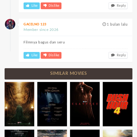
Like
Dislike
Reply
GACELNO 123
1 bulan lalu
Member since 2026
Filmnya bagus dan seru
Like
Dislike
Reply
SIMILAR MOVIES