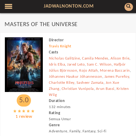
JADWALNONTON.COM
MASTERS OF THE UNIVERSE
Director
Travis Knight
Casts
Nicholas Galitzine
,
Camila Mendes
,
Alison Brie
,
Idris Elba
,
Jared Leto
,
Sam C. Wilson
,
Hafþór
Júlíus Björnsson
,
Kojo Attah
,
Morena Baccarin
,
Jóhannes Haukur Jóhannesson
,
James Purefoy
,
Charlotte Riley
,
Sasheer Zamata
,
Jon Xue
Zhang
,
Christian Vunipola
,
Arun Bassi
,
Kristen
Wiig
5.0
Duration
132 minutes
Rating
1 review
Semua Umur
Genre
Adventure, Family, Fantasy, Sci-fi