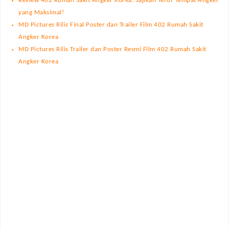
Review 402 Rumah Sakit Angker Korea: Sajikan Teror Tempat Angker
yang Maksimal!
MD Pictures Rilis Final Poster dan Trailer Film 402 Rumah Sakit
Angker Korea
MD Pictures Rilis Trailer dan Poster Resmi Film 402 Rumah Sakit
Angker Korea