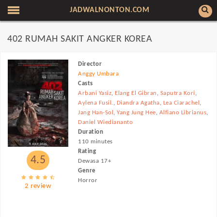
JADWALNONTON.COM
402 RUMAH SAKIT ANGKER KOREA
Director
Anggy Umbara
Casts
Arbani Yasiz
,
Elang El Gibran
,
Saputra Kori
,
Aylena Fusil.
,
Diandra Agatha
,
Lea Ciarachel
,
Jang Han-Sol
,
Yang Jung Hee
,
Alfiano Librianus
,
Daniel Wiediananto
Duration
110 minutes
Rating
4.5
Dewasa 17+
Genre
Horror
2 review