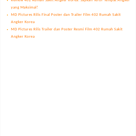
Review 402 Rumah Sakit Angker Korea: Sajikan Teror Tempat Angker
yang Maksimal!
MD Pictures Rilis Final Poster dan Trailer Film 402 Rumah Sakit
Angker Korea
MD Pictures Rilis Trailer dan Poster Resmi Film 402 Rumah Sakit
Angker Korea