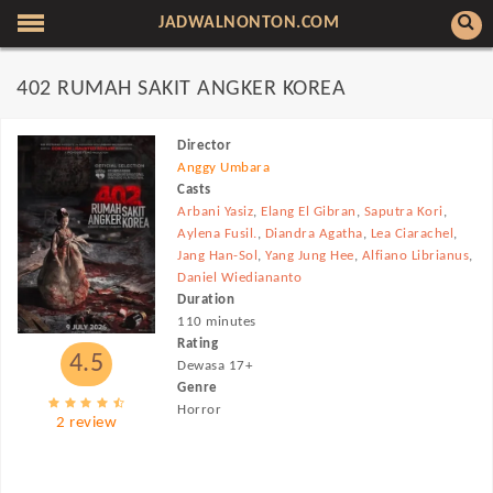
JADWALNONTON.COM
402 RUMAH SAKIT ANGKER KOREA
Director
Anggy Umbara
Casts
Arbani Yasiz
,
Elang El Gibran
,
Saputra Kori
,
Aylena Fusil.
,
Diandra Agatha
,
Lea Ciarachel
,
Jang Han-Sol
,
Yang Jung Hee
,
Alfiano Librianus
,
Daniel Wiediananto
Duration
110 minutes
Rating
4.5
Dewasa 17+
Genre
Horror
2 review