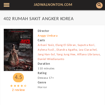
JADWALNONTON.COM
402 RUMAH SAKIT ANGKER KOREA
Director
Anggy Umbara
Casts
Arbani Yasiz
,
Elang El Gibran
,
Saputra Kori
,
Aylena Fusil.
,
Diandra Agatha
,
Lea Ciarachel
,
Jang Han-Sol
,
Yang Jung Hee
,
Alfiano Librianus
,
Daniel Wiediananto
Duration
110 minutes
Rating
4.5
Dewasa 17+
Genre
Horror
2 review