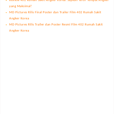
Review 402 Rumah Sakit Angker Korea: Sajikan Teror Tempat Angker
yang Maksimal!
MD Pictures Rilis Final Poster dan Trailer Film 402 Rumah Sakit
Angker Korea
MD Pictures Rilis Trailer dan Poster Resmi Film 402 Rumah Sakit
Angker Korea