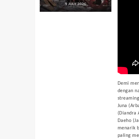
Demi mend
dengan na
streaming
Juna (Arba
(Diandra A
Daeho (Ja
menarik 
paling m