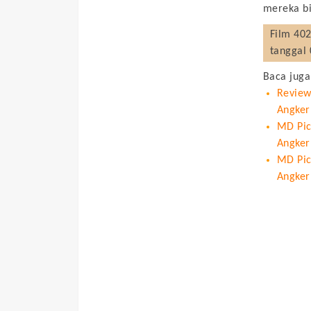
mereka b
Film
402
tanggal 
Baca juga
Review
Angker
MD Pict
Angker
MD Pic
Angker