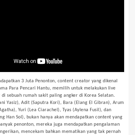
apatkan 3 Juta Penonton, content creator yang dikenal
ma Para Pencari Hantu, memilih untuk melakukan live
 di sebuah rumah sakit paling angker di Korea Selatan.
ni Yasiz), Adit (Saputra Kori), Bara (Elang El Gibran), Arum
gatha), Yuri (Lea Ciarachel), Tyas (Aylena Fusil), dan
ng Han Sol), bukan hanya akan mendapatkan content yang
banyak penonton, mereka juga mendapatkan pengalaman
engerikan, mencekam bahkan mematikan yang tak pernah