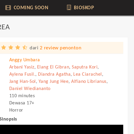
COMING SOON
BIOSKOP
REA
dari
2 review penonton
Anggy Umbara
Arbani Yasiz
,
Elang El Gibran
,
Saputra Kori
,
Aylena Fusil.
,
Diandra Agatha
,
Lea Ciarachel
,
Jang Han-Sol
,
Yang Jung Hee
,
Alfiano Librianus
,
Daniel Wiediananto
110 minutes
Dewasa 17+
Horror
 Sinopsis