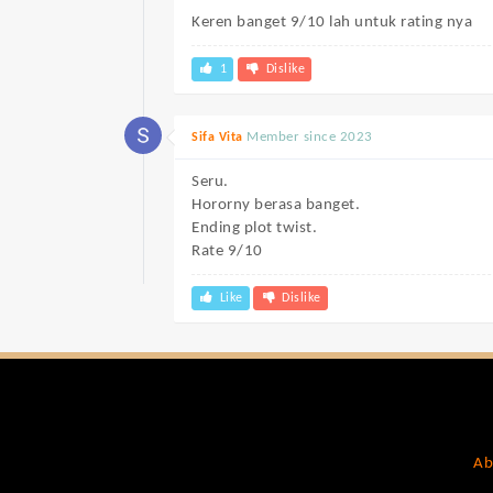
Keren banget 9/10 lah untuk rating nya
1
Dislike
Member since 2023
Sifa Vita
Seru.
Hororny berasa banget.
Ending plot twist.
Rate 9/10
Like
Dislike
Ab