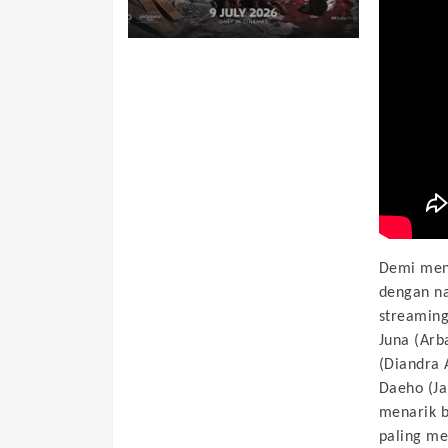
Demi mend
dengan na
streaming
Juna (Arba
(Diandra A
Daeho (Ja
menarik 
paling m