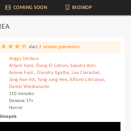
COMING SOON
BIOSKOP
REA
dari
2 review penonton
Anggy Umbara
Arbani Yasiz
,
Elang El Gibran
,
Saputra Kori
,
Aylena Fusil.
,
Diandra Agatha
,
Lea Ciarachel
,
Jang Han-Sol
,
Yang Jung Hee
,
Alfiano Librianus
,
Daniel Wiediananto
110 minutes
Dewasa 17+
Horror
 Sinopsis