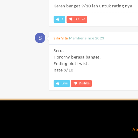
Keren banget 9/10 lah untuk rating nya
1
Dislike
Member since 2023
Sifa Vita
Seru.
Hororny berasa banget.
Ending plot twist.
Rate 9/10
Like
Dislike
Ab