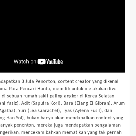
apatkan 3 Juta Penonton, content creator yang dikenal
ma Para Pencari Hantu, memilih untuk melakukan live
 di sebuah rumah sakit paling angker di Korea Selatan.
ni Yasiz), Adit (Saputra Kori), Bara (Elang El Gibran), Arum
gatha), Yuri (Lea Ciarachel), Tyas (Aylena Fusil), dan
ng Han Sol), bukan hanya akan mendapatkan content yang
banyak penonton, mereka juga mendapatkan pengalaman
engerikan, mencekam bahkan mematikan yang tak pernah