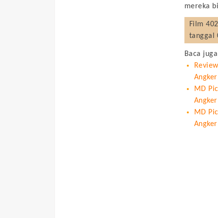
mereka b
Film
402
tanggal 
Baca juga
Review
Angker
MD Pict
Angker
MD Pic
Angker