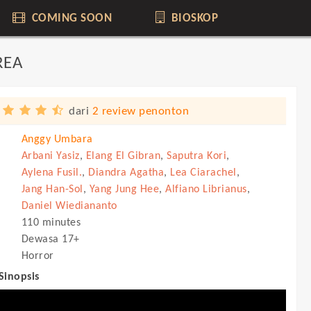
COMING SOON
BIOSKOP
REA
dari
2 review penonton
Anggy Umbara
Arbani Yasiz
,
Elang El Gibran
,
Saputra Kori
,
Aylena Fusil.
,
Diandra Agatha
,
Lea Ciarachel
,
Jang Han-Sol
,
Yang Jung Hee
,
Alfiano Librianus
,
Daniel Wiediananto
110 minutes
Dewasa 17+
Horror
 Sinopsis