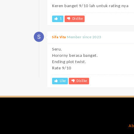
Keren banget 9/10 lah untuk rating nya
1
Dislike
Member since 2023
Sifa Vita
Seru.
Hororny berasa banget.
Ending plot twist.
Rate 9/10
Like
Dislike
Ab