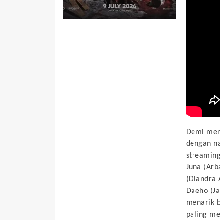
Demi mend
dengan na
streaming
Juna (Arba
(Diandra A
Daeho (Ja
menarik 
paling m