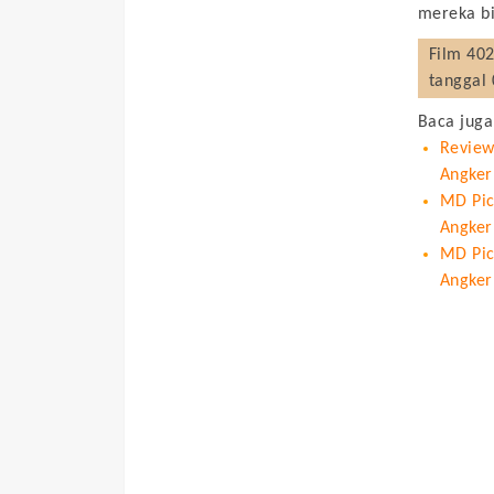
mereka b
Film
402
tanggal 
Baca juga
Review
Angker
MD Pict
Angker
MD Pic
Angker