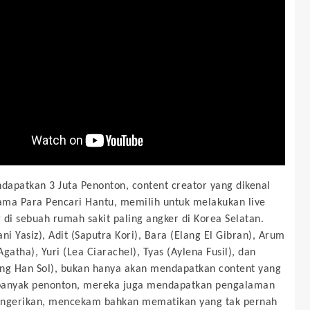
apatkan 3 Juta Penonton, content creator yang dikenal
ma Para Pencari Hantu, memilih untuk melakukan live
 di sebuah rumah sakit paling angker di Korea Selatan.
ni Yasiz), Adit (Saputra Kori), Bara (Elang El Gibran), Arum
gatha), Yuri (Lea Ciarachel), Tyas (Aylena Fusil), dan
ng Han Sol), bukan hanya akan mendapatkan content yang
banyak penonton, mereka juga mendapatkan pengalaman
engerikan, mencekam bahkan mematikan yang tak pernah