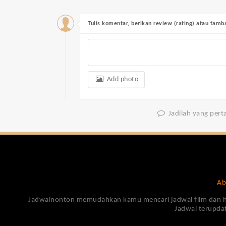
Tulis komentar, berikan review (rating) atau tam
Add photo
Jadilah yang per
Ab
Jadwalnonton memudahkan kamu mencari jadwal film dan harga
Jadwal terupdat