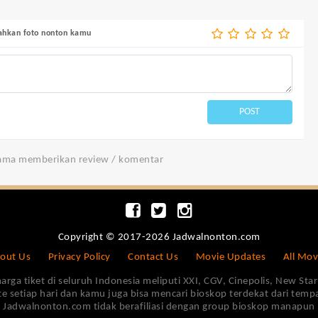
bahkan foto nonton kamu
POST
tama memberikan review / komentar
Copyright © 2017-2026 Jadwalnonton.com
out Us
Privacy Policy
Contact Us
Movie Updates
All Mov
 tiket di seluruh Indonesia meliputi XXI, CGV, Cinepolis, New Star 
e setiap hari dan kamu juga bisa mencari bioskop terdekat dari tem
Jadwalnonton.com tidak berafiliasi dengan group bioskop manapun