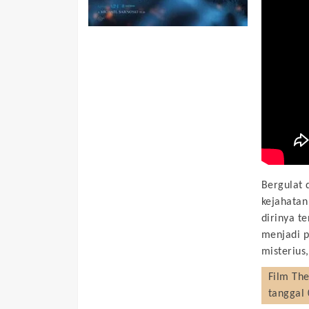
Bergulat 
kejahata
dirinya t
menjadi p
misterius
Film
The
tanggal 