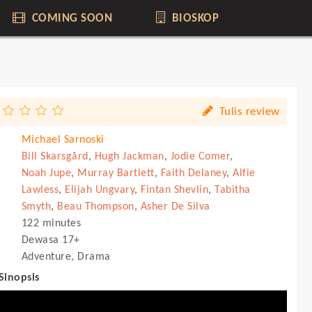
COMING SOON
BIOSKOP
Tulis review
Michael Sarnoski
Bill Skarsgård
,
Hugh Jackman
,
Jodie Comer
,
Noah Jupe
,
Murray Bartlett
,
Faith Delaney
,
Alfie
Lawless
,
Elijah Ungvary
,
Fintan Shevlin
,
Tabitha
Smyth
,
Beau Thompson
,
Asher De Silva
122 minutes
Dewasa 17+
Adventure, Drama
 Sinopsis