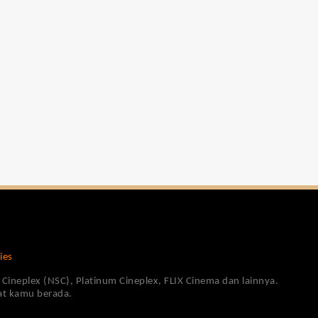
ies
Cineplex (NSC), Platinum Cineplex, FLIX Cinema dan lainnya.
pat kamu berada.