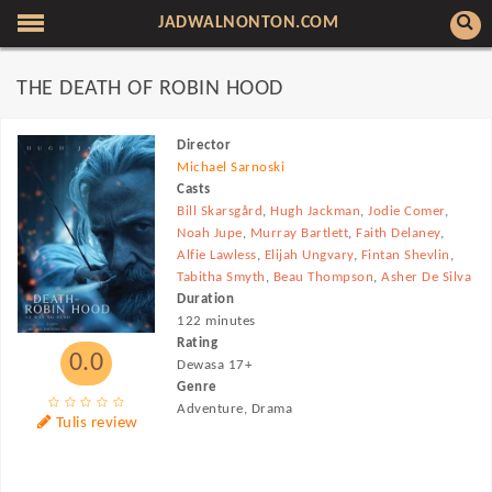
JADWALNONTON.COM
THE DEATH OF ROBIN HOOD
Director
Michael Sarnoski
Casts
Bill Skarsgård
,
Hugh Jackman
,
Jodie Comer
,
Noah Jupe
,
Murray Bartlett
,
Faith Delaney
,
Alfie Lawless
,
Elijah Ungvary
,
Fintan Shevlin
,
Tabitha Smyth
,
Beau Thompson
,
Asher De Silva
Duration
122 minutes
Rating
0.0
Dewasa 17+
Genre
Adventure, Drama
Tulis review