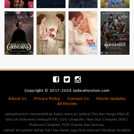
Copyright © 2017-2026 Jadwalnonton.com
About Us
Privacy Policy
Contact Us
Movie Updates
All Movies
Jadwalnonton memudahkan kamu mencari jadwal film dan harga tiket di
seluruh Indonesia meliputi XXI, CGV, Cinepolis, New Star Cineplex (NSC),
Platinum Cineplex, FLIX Cinema dan lainnya.
Jadwal terupdate setiap hari dan kamu juga bisa mencari bioskop terdekat