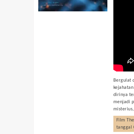
Bergulat 
kejahata
dirinya t
menjadi p
misterius
Film
The
tanggal 