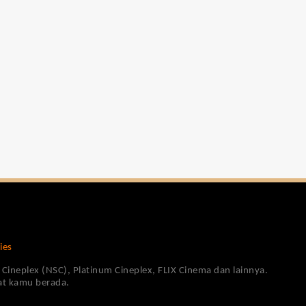
ies
Cineplex (NSC), Platinum Cineplex, FLIX Cinema dan lainnya.
pat kamu berada.