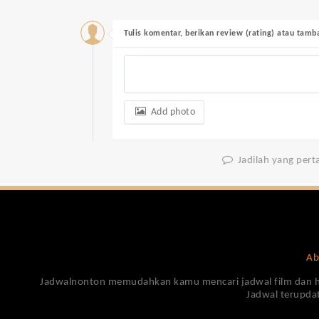
Tulis komentar, berikan review (rating) atau tam
Add photo
Jadilah yang per
Ab
Jadwalnonton memudahkan kamu mencari jadwal film dan harga
Jadwal terupdat