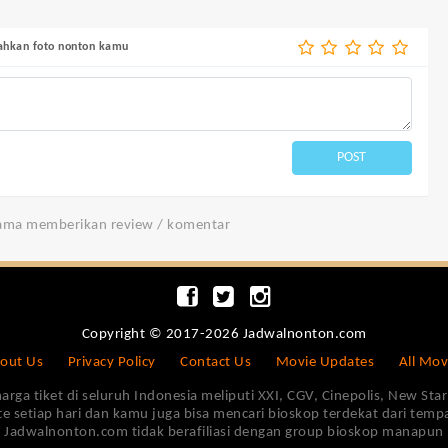
bahkan foto nonton kamu
POST
tama memberikan review / komentar
Copyright © 2017-2026 Jadwalnonton.com
out Us
Privacy Policy
Contact Us
Movie Updates
All Mov
 tiket di seluruh Indonesia meliputi XXI, CGV, Cinepolis, New Star 
e setiap hari dan kamu juga bisa mencari bioskop terdekat dari tem
Jadwalnonton.com tidak berafiliasi dengan group bioskop manapun