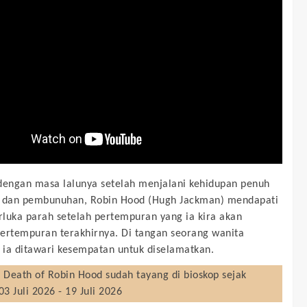
dengan masa lalunya setelah menjalani kehidupan penuh
n dan pembunuhan, Robin Hood (Hugh Jackman) mendapati
erluka parah setelah pertempuran yang ia kira akan
ertempuran terakhirnya. Di tangan seorang wanita
, ia ditawari kesempatan untuk diselamatkan.
 Death of Robin Hood
sudah tayang di bioskop sejak
03 Juli 2026 - 19 Juli 2026