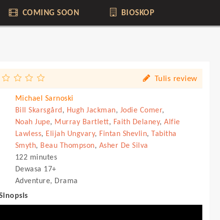
COMING SOON
BIOSKOP
Tulis review
Michael Sarnoski
Bill Skarsgård
,
Hugh Jackman
,
Jodie Comer
,
Noah Jupe
,
Murray Bartlett
,
Faith Delaney
,
Alfie
Lawless
,
Elijah Ungvary
,
Fintan Shevlin
,
Tabitha
Smyth
,
Beau Thompson
,
Asher De Silva
122 minutes
Dewasa 17+
Adventure, Drama
 Sinopsis