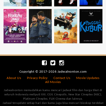
Copyright © 2017-2026 Jadwalnonton.com
About Us
Privacy Policy
Contact Us
Movie Updates
All Movies
Jadwalnonton memudahkan kamu mencari jadwal film dan harga tiket di
seluruh Indonesia meliputi XXI, CGV, Cinepolis, New Star Cineplex (NSC),
Platinum Cineplex, FLIX Cinema dan lainnya.
Jadwal terupdate setiap hari dan kamu juga bisa mencari bioskop terdekat