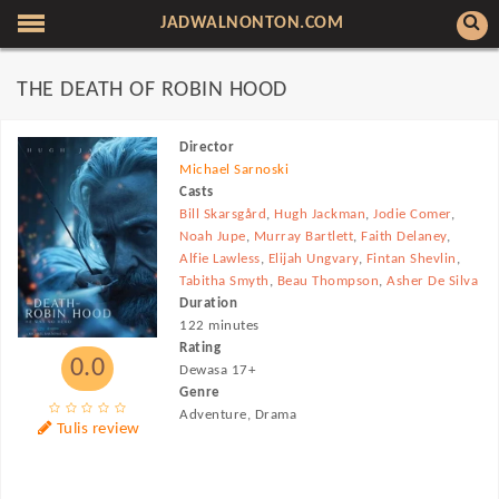
JADWALNONTON.COM
THE DEATH OF ROBIN HOOD
Director
Michael Sarnoski
Casts
Bill Skarsgård
,
Hugh Jackman
,
Jodie Comer
,
Noah Jupe
,
Murray Bartlett
,
Faith Delaney
,
Alfie Lawless
,
Elijah Ungvary
,
Fintan Shevlin
,
Tabitha Smyth
,
Beau Thompson
,
Asher De Silva
Duration
122 minutes
Rating
0.0
Dewasa 17+
Genre
Adventure, Drama
Tulis review