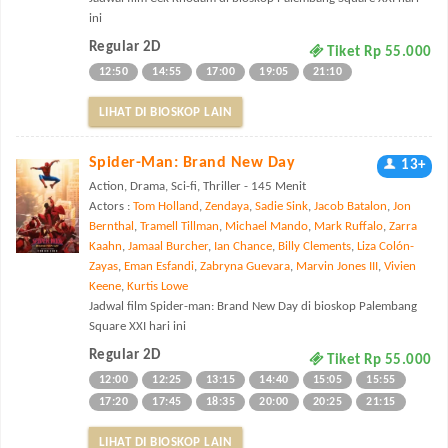
ini
Regular 2D
Tiket Rp 55.000
12:50
14:55
17:00
19:05
21:10
LIHAT DI BIOSKOP LAIN
Spider-Man: Brand New Day
13+
Action, Drama, Sci-fi, Thriller - 145 Menit
Actors :
Tom Holland
,
Zendaya
,
Sadie Sink
,
Jacob Batalon
,
Jon
Bernthal
,
Tramell Tillman
,
Michael Mando
,
Mark Ruffalo
,
Zarra
Kaahn
,
Jamaal Burcher
,
Ian Chance
,
Billy Clements
,
Liza Colón-
Zayas
,
Eman Esfandi
,
Zabryna Guevara
,
Marvin Jones III
,
Vivien
Keene
,
Kurtis Lowe
Jadwal film Spider-man: Brand New Day di bioskop Palembang
Square XXI hari ini
Regular 2D
Tiket Rp 55.000
12:00
12:25
13:15
14:40
15:05
15:55
17:20
17:45
18:35
20:00
20:25
21:15
LIHAT DI BIOSKOP LAIN