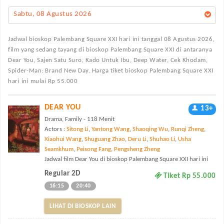
Sabtu, 08 Agustus 2026
Jadwal bioskop Palembang Square XXI
hari ini tanggal 08 Agustus 2026,
film yang sedang tayang di bioskop Palembang Square XXI di antaranya
Dear You, Sajen Satu Suro, Kado Untuk Ibu, Deep Water, Cek Khodam,
Spider-Man: Brand New Day. Harga tiket bioskop Palembang Square XXI
hari ini mulai Rp 55.000
DEAR YOU
13+
Drama, Family - 118 Menit
Actors :
Sitong Li
,
Yantong Wang
,
Shaoqing Wu
,
Runqi Zheng
,
Xiaohui Wang
,
Shuguang Zhao
,
Deru Li
,
Shuhao Li
,
Usha
Seamkhum
,
Peisong Fang
,
Pengsheng Zheng
Jadwal film Dear You di bioskop Palembang Square XXI hari ini
Regular 2D
Tiket Rp 55.000
16:15
20:40
LIHAT DI BIOSKOP LAIN