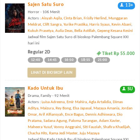
Sajen Satu Suro
13+
Horror - 106 Menit
Actors :
Aisyah Aqila
,
Cinta Brian
,
Frislly Herlind
,
Munggaran
Meldrat
,
Clift Sangra
,
Yurike Prastika
,
Harris Syaus
,
Kevin Abani
,
Kukuh Prasetya
,
Aulia Deas
,
Bella Astillah
,
Gepeng Kesana Kesini
Jadwal film Sajen Satu Suro di bioskop Palembang Square XXI
hari ini
Regular 2D
Tiket Rp 55.000
12:40
14:45
16:50
18:55
21:00
LIHAT DI BIOSKOP LAIN
Kado Untuk Ibu
SU
Drama, Family - 92 Menit
Actors :
Luisa Adreena
,
Emir Mahira
,
Agla Artalidia
,
Dimas
Aditya
,
Maizura
,
Rey Bong
,
Elsa Japasal
,
Mazaya Amania
,
Jordan
Omar
,
Arif Alfiansyah
,
Ence Bagus
,
Dennis Adhiswara
,
Dio
Pratama
,
Sadana Agung
,
Paloma Turangan
,
Adam Xavier
,
Maheera Yusuf
,
Vonny Anggraini
,
Siti Fauziah
,
Shafira Khadijah
,
Chacha Hits
,
Rama Jedi Master
,
Juju Mazaya
Jadwal film Kado Untuk Ibu di bioskop Palembang Square XXI