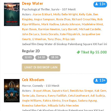
Deep Water
13+
Psychological Thriller, Surviv - 107 Menit
Actors :
Aaron Eckhart
,
Molly Belle Wright
,
Kelly Gale
,
Ben
Kingsley
,
Angus Sampson
,
Rosie Zhao
,
Richard Crouchley
,
Rob
Kipa-Williams
,
Mark Hadlow
,
Lakota Johnson
,
Madeleine West
,
Ryan Bown
,
Rarmian Newton
,
Lucy Barrett
,
Michael Cardelle
,
John De Luca
,
Sonia Dorado
,
Kate Fitzpatrick
,
Jacqueline Lee
Geurts
,
Li Wenhan
,
Tony Zhou
,
Priya Jain
Jadwal film Deep Water di bioskop Palembang Square XXI hari ini
Regular 2D
Tiket Rp 55.000
12:05
14:10
18:30
LIHAT DI BIOSKOP LAIN
Cek Khodam
13+
Horror, Comedy - 110 Menit
Actors :
Jirayut Afisan
,
Saputra Kori
,
Benidictus Siregar
,
Kak Gem
,
Tante Lala
,
Damara
,
Fanny Fadillah
,
Cetul Leatherart
,
Adi Sudirja
,
Angie Williams
,
Fahira Almira
,
Ence Bagus
,
Sadana Agung
,
Roewina Sahertian
,
Mikayla Sofia Mercedes
Jadwal film Cek Khodam di bioskop Palembang Square XXI hari