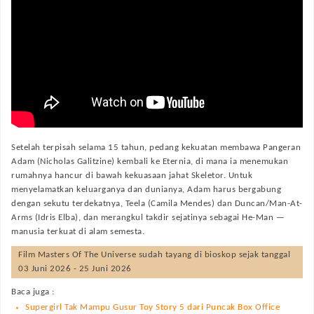
Setelah terpisah selama 15 tahun, pedang kekuatan membawa Pangeran
Adam (Nicholas Galitzine) kembali ke Eternia, di mana ia menemukan
rumahnya hancur di bawah kekuasaan jahat Skeletor. Untuk
menyelamatkan keluarganya dan dunianya, Adam harus bergabung
dengan sekutu terdekatnya, Teela (Camila Mendes) dan Duncan/Man-At-
Arms (Idris Elba), dan merangkul takdir sejatinya sebagai He-Man —
manusia terkuat di alam semesta.
Film
Masters Of The Universe
sudah tayang di bioskop sejak tanggal
03 Juni 2026 - 25 Juni 2026
Baca juga :
Supergirl Tak Mampu Gusur Toy Story 5 dari Puncak Box Office