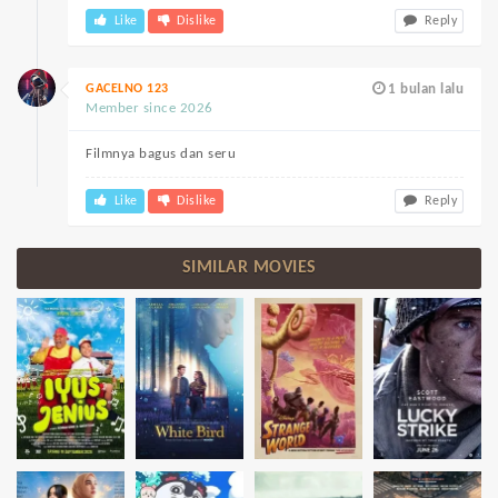
Like
Dislike
Reply
GACELNO 123
1 bulan lalu
Member since 2026
Filmnya bagus dan seru
Like
Dislike
Reply
SIMILAR MOVIES