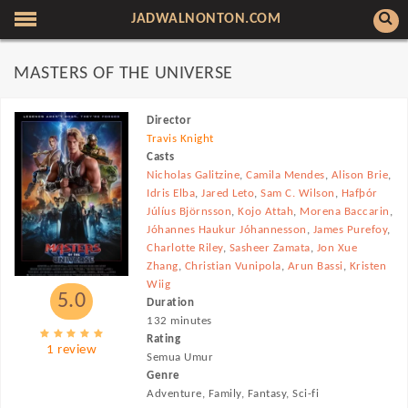
JADWALNONTON.COM
MASTERS OF THE UNIVERSE
Director
Travis Knight
Casts
Nicholas Galitzine
,
Camila Mendes
,
Alison Brie
,
Idris Elba
,
Jared Leto
,
Sam C. Wilson
,
Hafþór
Júlíus Björnsson
,
Kojo Attah
,
Morena Baccarin
,
Jóhannes Haukur Jóhannesson
,
James Purefoy
,
Charlotte Riley
,
Sasheer Zamata
,
Jon Xue
Zhang
,
Christian Vunipola
,
Arun Bassi
,
Kristen
Wiig
5.0
Duration
132 minutes
Rating
1 review
Semua Umur
Genre
Adventure, Family, Fantasy, Sci-fi