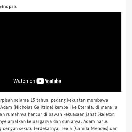
 Sinopsis
erpisah selama 15 tahun, pedang kekuatan membawa
Adam (Nicholas Galitzine) kembali ke Eternia, di mana ia
 rumahnya hancur di bawah kekuasaan jahat Skeletor.
nyelamatkan keluarganya dan dunianya, Adam harus
 dengan sekutu terdekatnya, Teela (Camila Mendes) dan