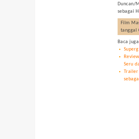
Duncan/Ma
sebagai H
Film
Mas
tanggal 
Baca juga
Superg
Review
Seru d
Traile
sebaga