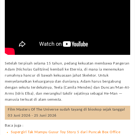
Setelah terpisah selama 15 tahun, pedang kekuatan membawa Pangeran
Adam (Nicholas Galitzine) kembali ke Eternia, di mana ia menemukan
rumahnya hancur di bawah kekuasaan jahat Skeletor. Untuk
menyelamatkan keluarganya dan dunianya, Adam harus bergabung
dengan sekutu terdekatnya, Teela (Camila Mendes) dan Duncan/Man-At-
Arms (Idris Elba), dan merangkul takdir sejatinya sebagai He-Man —
manusia terkuat di alam semesta.
Film
Masters Of The Universe
sudah tayang di bioskop sejak tanggal
03 Juni 2026 - 25 Juni 2026
Baca juga :
Supergirl Tak Mampu Gusur Toy Story 5 dari Puncak Box Office