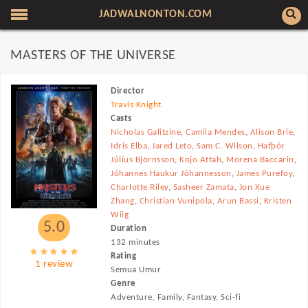
JADWALNONTON.COM
MASTERS OF THE UNIVERSE
Director
Travis Knight
Casts
Nicholas Galitzine
,
Camila Mendes
,
Alison Brie
,
Idris Elba
,
Jared Leto
,
Sam C. Wilson
,
Hafþór
Júlíus Björnsson
,
Kojo Attah
,
Morena Baccarin
,
Jóhannes Haukur Jóhannesson
,
James Purefoy
,
Charlotte Riley
,
Sasheer Zamata
,
Jon Xue
Zhang
,
Christian Vunipola
,
Arun Bassi
,
Kristen
Wiig
5.0
Duration
132 minutes
Rating
1 review
Semua Umur
Genre
Adventure, Family, Fantasy, Sci-fi