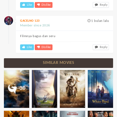
Like
Dislike
Reply
GACELNO 123
1 bulan lalu
Member since 2026
Filmnya bagus dan seru
Like
Dislike
Reply
SIMILAR MOVIES