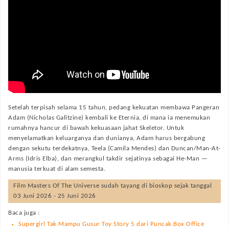
Setelah terpisah selama 15 tahun, pedang kekuatan membawa Pangeran
Adam (Nicholas Galitzine) kembali ke Eternia, di mana ia menemukan
rumahnya hancur di bawah kekuasaan jahat Skeletor. Untuk
menyelamatkan keluarganya dan dunianya, Adam harus bergabung
dengan sekutu terdekatnya, Teela (Camila Mendes) dan Duncan/Man-At-
Arms (Idris Elba), dan merangkul takdir sejatinya sebagai He-Man —
manusia terkuat di alam semesta.
Film
Masters Of The Universe
sudah tayang di bioskop sejak tanggal
03 Juni 2026 - 25 Juni 2026
Baca juga :
Supergirl Tak Mampu Gusur Toy Story 5 dari Puncak Box Office