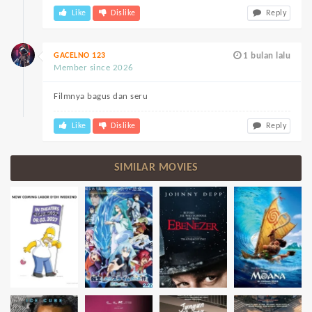
Like
Dislike
Reply
GACELNO 123
1 bulan lalu
Member since 2026
Filmnya bagus dan seru
Like
Dislike
Reply
SIMILAR MOVIES