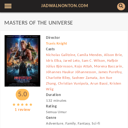
JADWALNONTON.COM
MASTERS OF THE UNIVERSE
Director
Travis Knight
Casts
Nicholas Galitzine
,
Camila Mendes
,
Alison Brie
,
Idris Elba
,
Jared Leto
,
Sam C. Wilson
,
Hafþór
Júlíus Björnsson
,
Kojo Attah
,
Morena Baccarin
,
Jóhannes Haukur Jóhannesson
,
James Purefoy
,
Charlotte Riley
,
Sasheer Zamata
,
Jon Xue
Zhang
,
Christian Vunipola
,
Arun Bassi
,
Kristen
Wiig
5.0
Duration
132 minutes
Rating
1 review
Semua Umur
Genre
Adventure, Family, Fantasy, Sci-fi