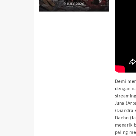
Demi mend
dengan na
streaming
Juna (Arba
(Diandra A
Daeho (Ja
menarik 
paling m