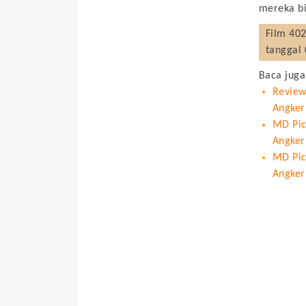
mereka b
Film
402
tanggal 
Baca juga
Review
Angker
MD Pict
Angker
MD Pic
Angker