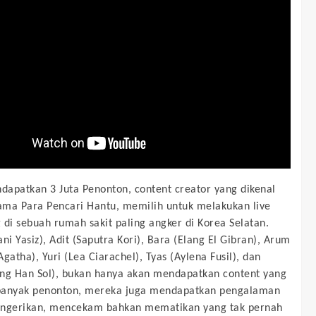
apatkan 3 Juta Penonton, content creator yang dikenal
ma Para Pencari Hantu, memilih untuk melakukan live
 di sebuah rumah sakit paling angker di Korea Selatan.
ni Yasiz), Adit (Saputra Kori), Bara (Elang El Gibran), Arum
gatha), Yuri (Lea Ciarachel), Tyas (Aylena Fusil), dan
ng Han Sol), bukan hanya akan mendapatkan content yang
banyak penonton, mereka juga mendapatkan pengalaman
engerikan, mencekam bahkan mematikan yang tak pernah