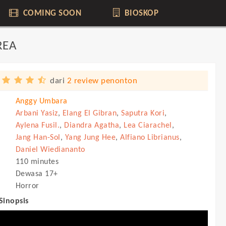
COMING SOON
BIOSKOP
REA
dari
2 review penonton
Anggy Umbara
Arbani Yasiz
,
Elang El Gibran
,
Saputra Kori
,
Aylena Fusil.
,
Diandra Agatha
,
Lea Ciarachel
,
Jang Han-Sol
,
Yang Jung Hee
,
Alfiano Librianus
,
Daniel Wiediananto
110 minutes
Dewasa 17+
Horror
 Sinopsis