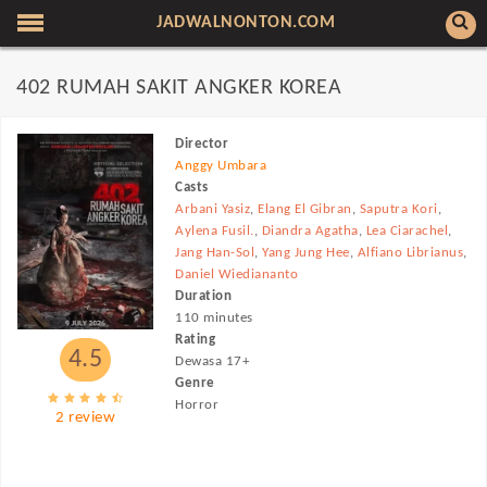
JADWALNONTON.COM
402 RUMAH SAKIT ANGKER KOREA
Director
Anggy Umbara
Casts
Arbani Yasiz
,
Elang El Gibran
,
Saputra Kori
,
Aylena Fusil.
,
Diandra Agatha
,
Lea Ciarachel
,
Jang Han-Sol
,
Yang Jung Hee
,
Alfiano Librianus
,
Daniel Wiediananto
Duration
110 minutes
Rating
4.5
Dewasa 17+
Genre
Horror
2 review