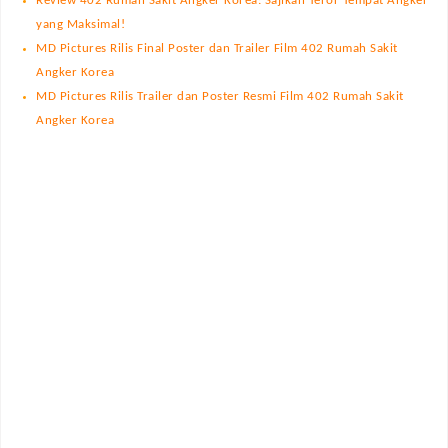
Review 402 Rumah Sakit Angker Korea: Sajikan Teror Tempat Angker
yang Maksimal!
MD Pictures Rilis Final Poster dan Trailer Film 402 Rumah Sakit
Angker Korea
MD Pictures Rilis Trailer dan Poster Resmi Film 402 Rumah Sakit
Angker Korea