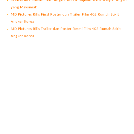
Review 402 Rumah Sakit Angker Korea: Sajikan Teror Tempat Angker
yang Maksimal!
MD Pictures Rilis Final Poster dan Trailer Film 402 Rumah Sakit
Angker Korea
MD Pictures Rilis Trailer dan Poster Resmi Film 402 Rumah Sakit
Angker Korea