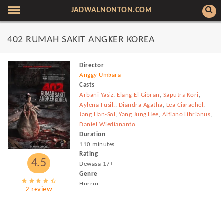
JADWALNONTON.COM
402 RUMAH SAKIT ANGKER KOREA
Director
Anggy Umbara
Casts
Arbani Yasiz
,
Elang El Gibran
,
Saputra Kori
,
Aylena Fusil.
,
Diandra Agatha
,
Lea Ciarachel
,
Jang Han-Sol
,
Yang Jung Hee
,
Alfiano Librianus
,
Daniel Wiediananto
Duration
110 minutes
Rating
4.5
Dewasa 17+
Genre
Horror
2 review