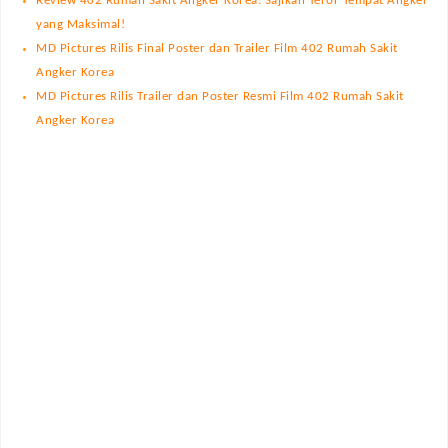
Review 402 Rumah Sakit Angker Korea: Sajikan Teror Tempat Angker
yang Maksimal!
MD Pictures Rilis Final Poster dan Trailer Film 402 Rumah Sakit
Angker Korea
MD Pictures Rilis Trailer dan Poster Resmi Film 402 Rumah Sakit
Angker Korea