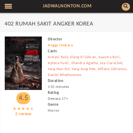
JADWALNONTON.COM
402 RUMAH SAKIT ANGKER KOREA
Director
Anggy Umbara
Casts
Arbani Yasiz
,
Elang El Gibran
,
Saputra Kori
,
Aylena Fusil.
,
Diandra Agatha
,
Lea Ciarachel
,
Jang Han-Sol
,
Yang Jung Hee
,
Alfiano Librianus
,
Daniel Wiediananto
Duration
110 minutes
Rating
4.5
Dewasa 17+
Genre
Horror
2 review