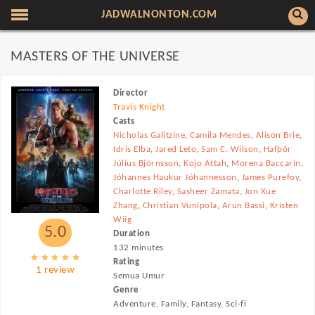
JADWALNONTON.COM
MASTERS OF THE UNIVERSE
Director
Travis Knight
Casts
Nicholas Galitzine
,
Camila Mendes
,
Alison Brie
,
Idris Elba
,
Jared Leto
,
Sam C. Wilson
,
Hafþór
Júlíus Björnsson
,
Kojo Attah
,
Morena Baccarin
,
Jóhannes Haukur Jóhannesson
,
James Purefoy
,
Charlotte Riley
,
Sasheer Zamata
,
Jon Xue
Zhang
,
Christian Vunipola
,
Arun Bassi
,
Kristen
Wiig
5.0
Duration
132 minutes
Rating
1 review
Semua Umur
Genre
Adventure, Family, Fantasy, Sci-fi