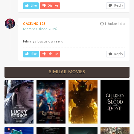
Like
Dislike
Reply
GACELNO 123
1 bulan lalu
Member since 2026
Filmnya bagus dan seru
Like
Dislike
Reply
SIMILAR MOVIES