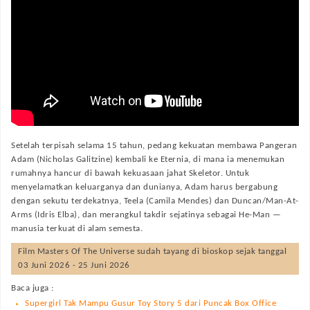
Setelah terpisah selama 15 tahun, pedang kekuatan membawa Pangeran
Adam (Nicholas Galitzine) kembali ke Eternia, di mana ia menemukan
rumahnya hancur di bawah kekuasaan jahat Skeletor. Untuk
menyelamatkan keluarganya dan dunianya, Adam harus bergabung
dengan sekutu terdekatnya, Teela (Camila Mendes) dan Duncan/Man-At-
Arms (Idris Elba), dan merangkul takdir sejatinya sebagai He-Man —
manusia terkuat di alam semesta.
Film
Masters Of The Universe
sudah tayang di bioskop sejak tanggal
03 Juni 2026 - 25 Juni 2026
Baca juga :
Supergirl Tak Mampu Gusur Toy Story 5 dari Puncak Box Office