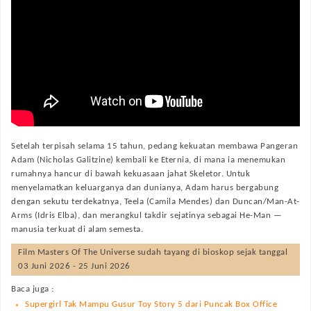
Setelah terpisah selama 15 tahun, pedang kekuatan membawa Pangeran
Adam (Nicholas Galitzine) kembali ke Eternia, di mana ia menemukan
rumahnya hancur di bawah kekuasaan jahat Skeletor. Untuk
menyelamatkan keluarganya dan dunianya, Adam harus bergabung
dengan sekutu terdekatnya, Teela (Camila Mendes) dan Duncan/Man-At-
Arms (Idris Elba), dan merangkul takdir sejatinya sebagai He-Man —
manusia terkuat di alam semesta.
Film
Masters Of The Universe
sudah tayang di bioskop sejak tanggal
03 Juni 2026 - 25 Juni 2026
Baca juga :
Supergirl Tak Mampu Gusur Toy Story 5 dari Puncak Box Office