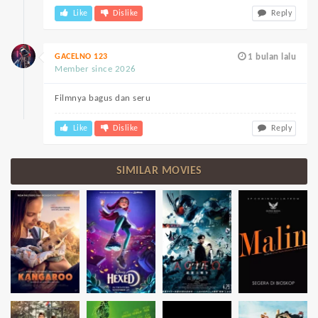
Like
Dislike
Reply
GACELNO 123
1 bulan lalu
Member since 2026
Filmnya bagus dan seru
Like
Dislike
Reply
SIMILAR MOVIES