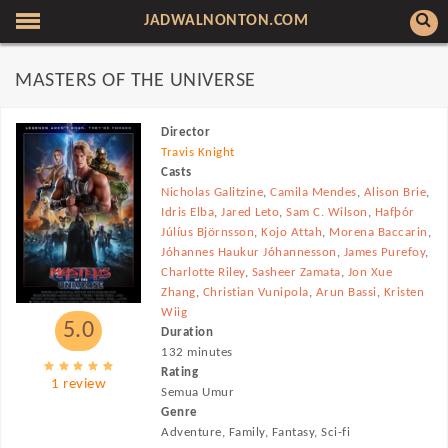
JADWALNONTON.COM
MASTERS OF THE UNIVERSE
Director
Travis Knight
Casts
Nicholas Galitzine
,
Camila Mendes
,
Alison Brie
,
Idris Elba
,
Jared Leto
,
Sam C. Wilson
,
Hafþór
Júlíus Björnsson
,
Kojo Attah
,
Morena Baccarin
,
Jóhannes Haukur Jóhannesson
,
James Purefoy
,
Charlotte Riley
,
Sasheer Zamata
,
Jon Xue
Zhang
,
Christian Vunipola
,
Arun Bassi
,
Kristen
Wiig
5.0
Duration
132 minutes
Rating
1 review
Semua Umur
Genre
Adventure, Family, Fantasy, Sci-fi