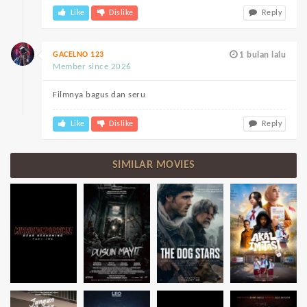
Like
Dislike
Reply
GACELNO 123
1 bulan lalu
Member since 2026
Filmnya bagus dan seru
Like
Dislike
Reply
SIMILAR MOVIES