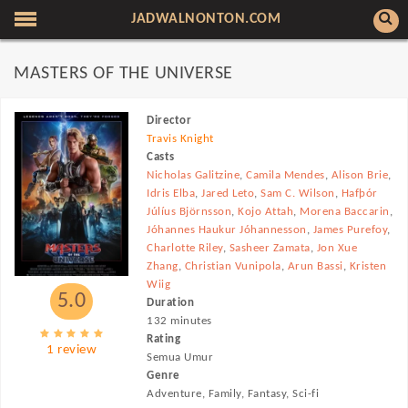
JADWALNONTON.COM
MASTERS OF THE UNIVERSE
Director
Travis Knight
Casts
Nicholas Galitzine
,
Camila Mendes
,
Alison Brie
,
Idris Elba
,
Jared Leto
,
Sam C. Wilson
,
Hafþór
Júlíus Björnsson
,
Kojo Attah
,
Morena Baccarin
,
Jóhannes Haukur Jóhannesson
,
James Purefoy
,
Charlotte Riley
,
Sasheer Zamata
,
Jon Xue
Zhang
,
Christian Vunipola
,
Arun Bassi
,
Kristen
Wiig
5.0
Duration
132 minutes
Rating
1 review
Semua Umur
Genre
Adventure, Family, Fantasy, Sci-fi