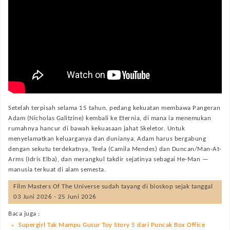
Setelah terpisah selama 15 tahun, pedang kekuatan membawa Pangeran
Adam (Nicholas Galitzine) kembali ke Eternia, di mana ia menemukan
rumahnya hancur di bawah kekuasaan jahat Skeletor. Untuk
menyelamatkan keluarganya dan dunianya, Adam harus bergabung
dengan sekutu terdekatnya, Teela (Camila Mendes) dan Duncan/Man-At-
Arms (Idris Elba), dan merangkul takdir sejatinya sebagai He-Man —
manusia terkuat di alam semesta.
Film
Masters Of The Universe
sudah tayang di bioskop sejak tanggal
03 Juni 2026 - 25 Juni 2026
Baca juga :
Supergirl Tak Mampu Gusur Toy Story 5 dari Puncak Box Office