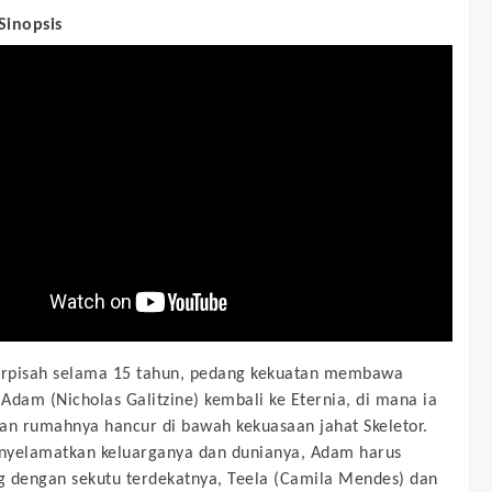
 Sinopsis
erpisah selama 15 tahun, pedang kekuatan membawa
Adam (Nicholas Galitzine) kembali ke Eternia, di mana ia
 rumahnya hancur di bawah kekuasaan jahat Skeletor.
nyelamatkan keluarganya dan dunianya, Adam harus
 dengan sekutu terdekatnya, Teela (Camila Mendes) dan