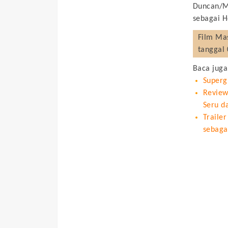
Duncan/Ma
sebagai H
Film
Mas
tanggal 
Baca juga
Superg
Review
Seru d
Traile
sebaga