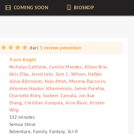
COMING SOON
BIOSKOP
dari
1 review penonton
Travis Knight
Nicholas Galitzine
,
Camila Mendes
,
Alison Brie
,
Idris Elba
,
Jared Leto
,
Sam C. Wilson
,
Hafþór
Júlíus Björnsson
,
Kojo Attah
,
Morena Baccarin
,
Jóhannes Haukur Jóhannesson
,
James Purefoy
,
Charlotte Riley
,
Sasheer Zamata
,
Jon Xue
Zhang
,
Christian Vunipola
,
Arun Bassi
,
Kristen
Wiig
132 minutes
Semua Umur
Adventure, Family, Fantasy, Sci-fi