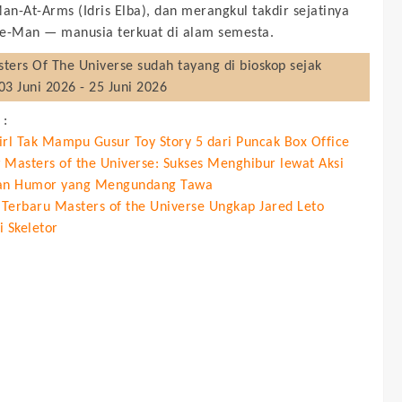
n-At-Arms (Idris Elba), dan merangkul takdir sejatinya
e-Man — manusia terkuat di alam semesta.
ters Of The Universe
sudah tayang di bioskop sejak
03 Juni 2026 - 25 Juni 2026
 :
irl Tak Mampu Gusur Toy Story 5 dari Puncak Box Office
 Masters of the Universe: Sukses Menghibur lewat Aksi
an Humor yang Mengundang Tawa
r Terbaru Masters of the Universe Ungkap Jared Leto
i Skeletor