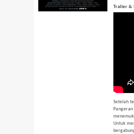
Trailer &
Setelah t
Pangeran 
menemukan
Untuk me
bergabung