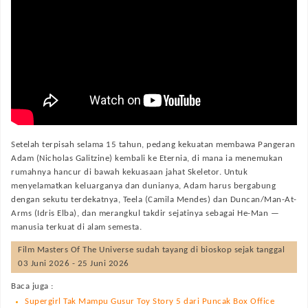
Setelah terpisah selama 15 tahun, pedang kekuatan membawa Pangeran
Adam (Nicholas Galitzine) kembali ke Eternia, di mana ia menemukan
rumahnya hancur di bawah kekuasaan jahat Skeletor. Untuk
menyelamatkan keluarganya dan dunianya, Adam harus bergabung
dengan sekutu terdekatnya, Teela (Camila Mendes) dan Duncan/Man-At-
Arms (Idris Elba), dan merangkul takdir sejatinya sebagai He-Man —
manusia terkuat di alam semesta.
Film
Masters Of The Universe
sudah tayang di bioskop sejak tanggal
03 Juni 2026 - 25 Juni 2026
Baca juga :
Supergirl Tak Mampu Gusur Toy Story 5 dari Puncak Box Office