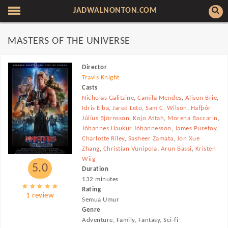
JADWALNONTON.COM
MASTERS OF THE UNIVERSE
Director
Travis Knight
Casts
Nicholas Galitzine
,
Camila Mendes
,
Alison Brie
,
Idris Elba
,
Jared Leto
,
Sam C. Wilson
,
Hafþór
Júlíus Björnsson
,
Kojo Attah
,
Morena Baccarin
,
Jóhannes Haukur Jóhannesson
,
James Purefoy
,
Charlotte Riley
,
Sasheer Zamata
,
Jon Xue
Zhang
,
Christian Vunipola
,
Arun Bassi
,
Kristen
Wiig
5.0
Duration
132 minutes
Rating
1 review
Semua Umur
Genre
Adventure, Family, Fantasy, Sci-fi