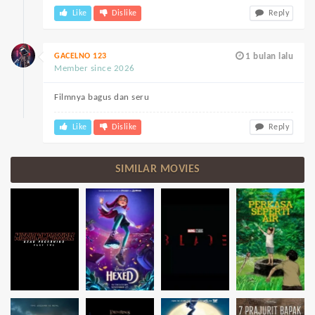
Like
Dislike
Reply
GACELNO 123
1 bulan lalu
Member since 2026
Filmnya bagus dan seru
Like
Dislike
Reply
SIMILAR MOVIES