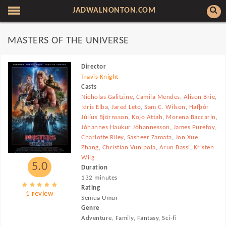
JADWALNONTON.COM
MASTERS OF THE UNIVERSE
Director
Travis Knight
Casts
Nicholas Galitzine
,
Camila Mendes
,
Alison Brie
,
Idris Elba
,
Jared Leto
,
Sam C. Wilson
,
Hafþór
Júlíus Björnsson
,
Kojo Attah
,
Morena Baccarin
,
Jóhannes Haukur Jóhannesson
,
James Purefoy
,
Charlotte Riley
,
Sasheer Zamata
,
Jon Xue
Zhang
,
Christian Vunipola
,
Arun Bassi
,
Kristen
Wiig
5.0
Duration
132 minutes
Rating
1 review
Semua Umur
Genre
Adventure, Family, Fantasy, Sci-fi