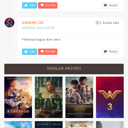
Like
Dislike
Reply
GACELNO 123
1 bulan lalu
Member since 2026
Filmnya bagus dan seru
Like
Dislike
Reply
SIMILAR MOVIES