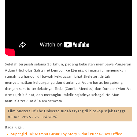
Setelah terpisah selama 15 tahun, pedang kekuatan membawa Pangeran
Adam (Nicholas Galitzine) kembali ke Eternia, di mana ia menemukan
rumahnya hancur di bawah kekuasaan jahat Skeletor. Untuk
menyelamatkan keluarganya dan dunianya, Adam harus bergabung
dengan sekutu terdekatnya, Teela (Camila Mendes) dan Duncan/Man-At-
Arms (Idris Elba), dan merangkul takdir sejatinya sebagai He-Man —
manusia terkuat di alam semesta.
Film
Masters Of The Universe
sudah tayang di bioskop sejak tanggal
03 Juni 2026 - 25 Juni 2026
Baca juga :
Supergirl Tak Mampu Gusur Toy Story 5 dari Puncak Box Office