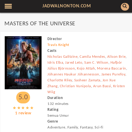
JADWALNONTON.COM
MASTERS OF THE UNIVERSE
Director
Travis Knight
Casts
Nicholas Galitzine
,
Camila Mendes
,
Alison Brie
,
Idris Elba
,
Jared Leto
,
Sam C. Wilson
,
Hafþór
Júlíus Björnsson
,
Kojo Attah
,
Morena Baccarin
,
Jóhannes Haukur Jóhannesson
,
James Purefoy
,
Charlotte Riley
,
Sasheer Zamata
,
Jon Xue
Zhang
,
Christian Vunipola
,
Arun Bassi
,
Kristen
Wiig
5.0
Duration
132 minutes
Rating
1 review
Semua Umur
Genre
Adventure, Family, Fantasy, Sci-fi