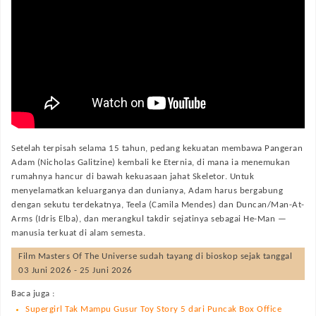
Setelah terpisah selama 15 tahun, pedang kekuatan membawa Pangeran
Adam (Nicholas Galitzine) kembali ke Eternia, di mana ia menemukan
rumahnya hancur di bawah kekuasaan jahat Skeletor. Untuk
menyelamatkan keluarganya dan dunianya, Adam harus bergabung
dengan sekutu terdekatnya, Teela (Camila Mendes) dan Duncan/Man-At-
Arms (Idris Elba), dan merangkul takdir sejatinya sebagai He-Man —
manusia terkuat di alam semesta.
Film
Masters Of The Universe
sudah tayang di bioskop sejak tanggal
03 Juni 2026 - 25 Juni 2026
Baca juga :
Supergirl Tak Mampu Gusur Toy Story 5 dari Puncak Box Office