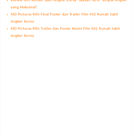
Review 402 Rumah Sakit Angker Korea: Sajikan Teror Tempat Angker
yang Maksimal!
MD Pictures Rilis Final Poster dan Trailer Film 402 Rumah Sakit
Angker Korea
MD Pictures Rilis Trailer dan Poster Resmi Film 402 Rumah Sakit
Angker Korea