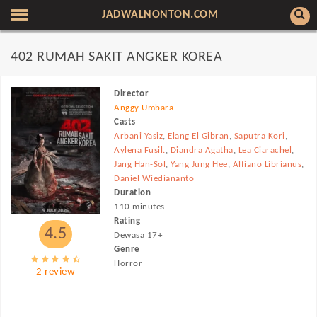
JADWALNONTON.COM
402 RUMAH SAKIT ANGKER KOREA
Director
Anggy Umbara
Casts
Arbani Yasiz
,
Elang El Gibran
,
Saputra Kori
,
Aylena Fusil.
,
Diandra Agatha
,
Lea Ciarachel
,
Jang Han-Sol
,
Yang Jung Hee
,
Alfiano Librianus
,
Daniel Wiediananto
Duration
110 minutes
Rating
4.5
Dewasa 17+
Genre
Horror
2 review