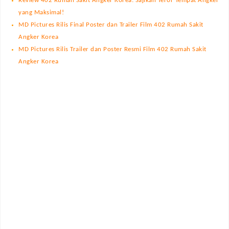
Review 402 Rumah Sakit Angker Korea: Sajikan Teror Tempat Angker
yang Maksimal!
MD Pictures Rilis Final Poster dan Trailer Film 402 Rumah Sakit
Angker Korea
MD Pictures Rilis Trailer dan Poster Resmi Film 402 Rumah Sakit
Angker Korea