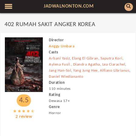
JADWALNONTON.COM
402 RUMAH SAKIT ANGKER KOREA
Director
Anggy Umbara
Casts
Arbani Yasiz
,
Elang El Gibran
,
Saputra Kori
,
Aylena Fusil.
,
Diandra Agatha
,
Lea Ciarachel
,
Jang Han-Sol
,
Yang Jung Hee
,
Alfiano Librianus
,
Daniel Wiediananto
Duration
110 minutes
Rating
4.5
Dewasa 17+
Genre
Horror
2 review