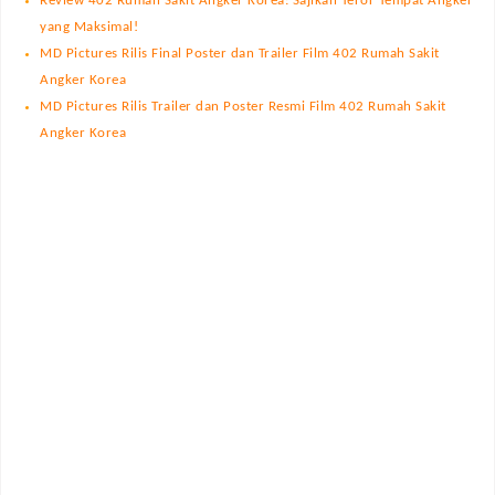
Review 402 Rumah Sakit Angker Korea: Sajikan Teror Tempat Angker
yang Maksimal!
MD Pictures Rilis Final Poster dan Trailer Film 402 Rumah Sakit
Angker Korea
MD Pictures Rilis Trailer dan Poster Resmi Film 402 Rumah Sakit
Angker Korea