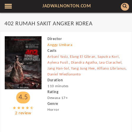
JADWALNONTON.COM
402 RUMAH SAKIT ANGKER KOREA
Director
Anggy Umbara
Casts
Arbani Yasiz
,
Elang El Gibran
,
Saputra Kori
,
Aylena Fusil.
,
Diandra Agatha
,
Lea Ciarachel
,
Jang Han-Sol
,
Yang Jung Hee
,
Alfiano Librianus
,
Daniel Wiediananto
Duration
110 minutes
Rating
4.5
Dewasa 17+
Genre
Horror
2 review