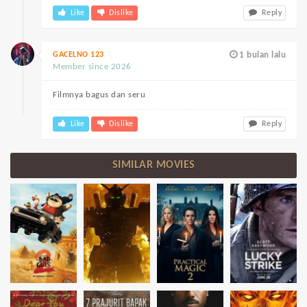
Like
Dislike
Reply
GACELNO 123
1 bulan lalu
Member since 2026
Filmnya bagus dan seru
Like
Dislike
Reply
SIMILAR MOVIES