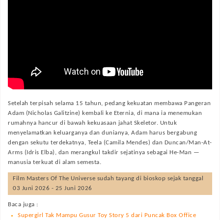
Setelah terpisah selama 15 tahun, pedang kekuatan membawa Pangeran
Adam (Nicholas Galitzine) kembali ke Eternia, di mana ia menemukan
rumahnya hancur di bawah kekuasaan jahat Skeletor. Untuk
menyelamatkan keluarganya dan dunianya, Adam harus bergabung
dengan sekutu terdekatnya, Teela (Camila Mendes) dan Duncan/Man-At-
Arms (Idris Elba), dan merangkul takdir sejatinya sebagai He-Man —
manusia terkuat di alam semesta.
Film
Masters Of The Universe
sudah tayang di bioskop sejak tanggal
03 Juni 2026 - 25 Juni 2026
Baca juga :
Supergirl Tak Mampu Gusur Toy Story 5 dari Puncak Box Office