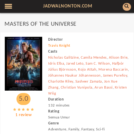
JADWALNONTON.COM
MASTERS OF THE UNIVERSE
Director
Travis Knight
Casts
Nicholas Galitzine
,
Camila Mendes
,
Alison Brie
,
Idris Elba
,
Jared Leto
,
Sam C. Wilson
,
Hafþór
Júlíus Björnsson
,
Kojo Attah
,
Morena Baccarin
,
Jóhannes Haukur Jóhannesson
,
James Purefoy
,
Charlotte Riley
,
Sasheer Zamata
,
Jon Xue
Zhang
,
Christian Vunipola
,
Arun Bassi
,
Kristen
Wiig
5.0
Duration
132 minutes
Rating
1 review
Semua Umur
Genre
Adventure, Family, Fantasy, Sci-fi