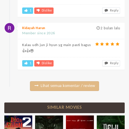
1
Dislike
Reply
Ridayah Harun
2 bulan lalu
Member since 2026
Kalau udh jun ji hyun yg main pasti bagus
👍👍😎
1
Dislike
Reply
Lihat semua komentar / review
SIMILAR MOVIES