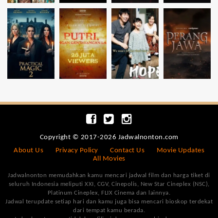
Copyright © 2017-2026 Jadwalnonton.com
About Us
Privacy Policy
Contact Us
Movie Updates
All Movies
Jadwalnonton memudahkan kamu mencari jadwal film dan harga tiket di
seluruh Indonesia meliputi XXI, CGV, Cinepolis, New Star Cineplex (NSC),
Platinum Cineplex, FLIX Cinema dan lainnya.
Jadwal terupdate setiap hari dan kamu juga bisa mencari bioskop terdekat
dari tempat kamu berada.