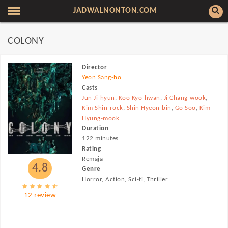
JADWALNONTON.COM
COLONY
Director
Yeon Sang-ho
Casts
Jun Ji-hyun
,
Koo Kyo-hwan
,
Ji Chang-wook
,
Kim Shin-rock
,
Shin Hyeon-bin
,
Go Soo
,
Kim
Hyung-mook
Duration
122 minutes
Rating
Remaja
4.8
Genre
Horror, Action, Sci-fi, Thriller
12 review