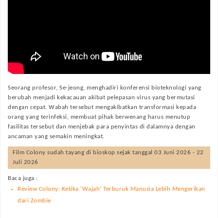
Seorang profesor, Se-jeong, menghadiri konferensi bioteknologi yang
berubah menjadi kekacauan akibat pelepasan virus yang bermutasi
dengan cepat. Wabah tersebut mengakibatkan transformasi kepada
orang yang terinfeksi, membuat pihak berwenang harus menutup
fasilitas tersebut dan menjebak para penyintas di dalamnya dengan
ancaman yang semakin meningkat.
Film
Colony
sudah tayang di bioskop sejak tanggal 03 Juni 2026 - 22
Juli 2026
Baca juga :
Review Colony: Ketika 'Wajah' Terburuk Manusia Lebih Mengerikan
dari Zombie