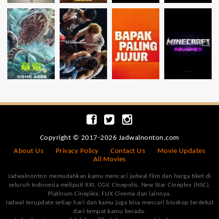
Copyright © 2017-2026 Jadwalnonton.com
About Us
Privacy Policy
Contact Us
Movie Updates
All Movies
Jadwalnonton memudahkan kamu mencari jadwal film dan harga tiket di
seluruh Indonesia meliputi XXI, CGV, Cinepolis, New Star Cineplex (NSC),
Platinum Cineplex, FLIX Cinema dan lainnya.
Jadwal terupdate setiap hari dan kamu juga bisa mencari bioskop terdekat
dari tempat kamu berada.