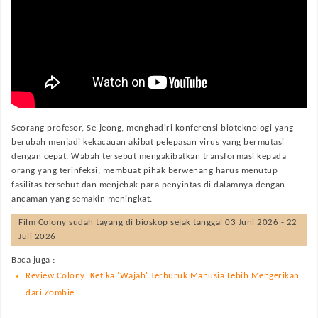
Seorang profesor, Se-jeong, menghadiri konferensi bioteknologi yang
berubah menjadi kekacauan akibat pelepasan virus yang bermutasi
dengan cepat. Wabah tersebut mengakibatkan transformasi kepada
orang yang terinfeksi, membuat pihak berwenang harus menutup
fasilitas tersebut dan menjebak para penyintas di dalamnya dengan
ancaman yang semakin meningkat.
Film
Colony
sudah tayang di bioskop sejak tanggal 03 Juni 2026 - 22
Juli 2026
Baca juga :
Review Colony: Ketika 'Wajah' Terburuk Manusia Lebih Mengerikan
dari Zombie