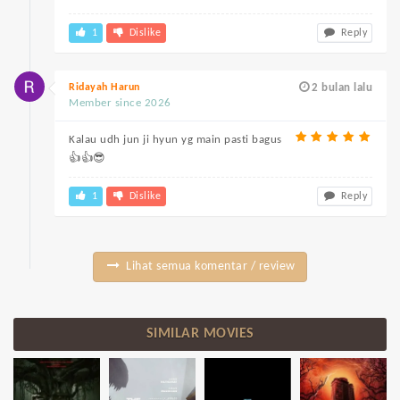
1
Dislike
Reply
Ridayah Harun
2 bulan lalu
Member since 2026
Kalau udh jun ji hyun yg main pasti bagus
👍👍😎
1
Dislike
Reply
Lihat semua komentar / review
SIMILAR MOVIES