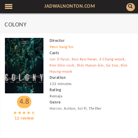
JADWALNONTON.COM
COLONY
Director
Yeon Sang-ho
Casts
Jun Ji-hyun
,
Koo Kyo-hwan
,
Ji Chang-wook
,
Kim Shin-rock
,
Shin Hyeon-bin
,
Go Soo
,
Kim
Hyung-mook
Duration
122 minutes
Rating
Remaja
4.8
Genre
Horror, Action, Sci-fi, Thriller
12 review