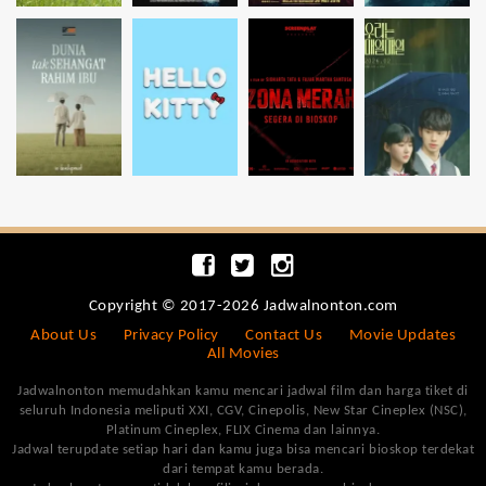
Copyright © 2017-2026 Jadwalnonton.com
About Us
Privacy Policy
Contact Us
Movie Updates
All Movies
Jadwalnonton memudahkan kamu mencari jadwal film dan harga tiket di
seluruh Indonesia meliputi XXI, CGV, Cinepolis, New Star Cineplex (NSC),
Platinum Cineplex, FLIX Cinema dan lainnya.
Jadwal terupdate setiap hari dan kamu juga bisa mencari bioskop terdekat
dari tempat kamu berada.