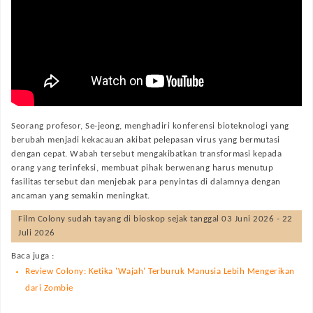
Seorang profesor, Se-jeong, menghadiri konferensi bioteknologi yang
berubah menjadi kekacauan akibat pelepasan virus yang bermutasi
dengan cepat. Wabah tersebut mengakibatkan transformasi kepada
orang yang terinfeksi, membuat pihak berwenang harus menutup
fasilitas tersebut dan menjebak para penyintas di dalamnya dengan
ancaman yang semakin meningkat.
Film
Colony
sudah tayang di bioskop sejak tanggal 03 Juni 2026 - 22
Juli 2026
Baca juga :
Review Colony: Ketika 'Wajah' Terburuk Manusia Lebih Mengerikan
dari Zombie