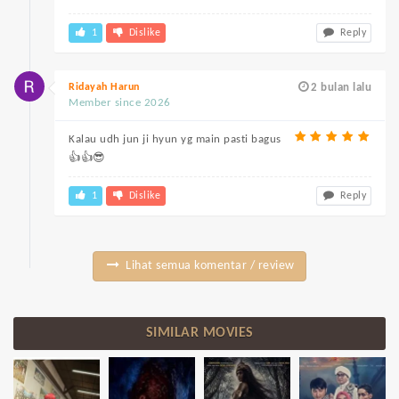
1
Dislike
Reply
Ridayah Harun
2 bulan lalu
Member since 2026
Kalau udh jun ji hyun yg main pasti bagus
👍👍😎
1
Dislike
Reply
Lihat semua komentar / review
SIMILAR MOVIES