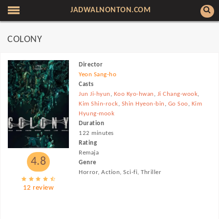
JADWALNONTON.COM
COLONY
Director
Yeon Sang-ho
Casts
Jun Ji-hyun
,
Koo Kyo-hwan
,
Ji Chang-wook
,
Kim Shin-rock
,
Shin Hyeon-bin
,
Go Soo
,
Kim
Hyung-mook
Duration
122 minutes
Rating
Remaja
4.8
Genre
Horror, Action, Sci-fi, Thriller
12 review