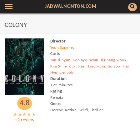
JADWALNONTON.COM
COLONY
Director
Yeon Sang-ho
Casts
Jun Ji-hyun
,
Koo Kyo-hwan
,
Ji Chang-wook
,
Kim Shin-rock
,
Shin Hyeon-bin
,
Go Soo
,
Kim
Hyung-mook
Duration
122 minutes
Rating
Remaja
4.8
Genre
Horror, Action, Sci-fi, Thriller
12 review