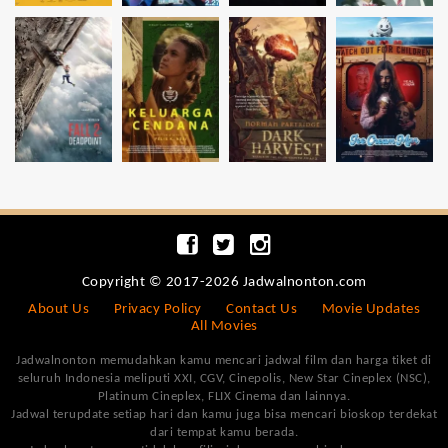
Copyright © 2017-2026 Jadwalnonton.com
About Us
Privacy Policy
Contact Us
Movie Updates
All Movies
Jadwalnonton memudahkan kamu mencari jadwal film dan harga tiket di
seluruh Indonesia meliputi XXI, CGV, Cinepolis, New Star Cineplex (NSC),
Platinum Cineplex, FLIX Cinema dan lainnya.
Jadwal terupdate setiap hari dan kamu juga bisa mencari bioskop terdekat
dari tempat kamu berada.