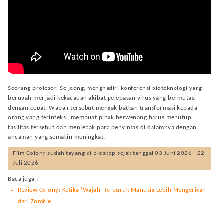
Seorang profesor, Se-jeong, menghadiri konferensi bioteknologi yang
berubah menjadi kekacauan akibat pelepasan virus yang bermutasi
dengan cepat. Wabah tersebut mengakibatkan transformasi kepada
orang yang terinfeksi, membuat pihak berwenang harus menutup
fasilitas tersebut dan menjebak para penyintas di dalamnya dengan
ancaman yang semakin meningkat.
Film
Colony
sudah tayang di bioskop sejak tanggal 03 Juni 2026 - 22
Juli 2026
Baca juga :
Review Colony: Ketika 'Wajah' Terburuk Manusia Lebih Mengerikan
dari Zombie