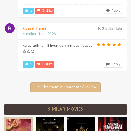
1
Dislike
Reply
Ridayah Harun
2 bulan lalu
Member since 2026
Kalau udh jun ji hyun yg main pasti bagus
👍👍😎
1
Dislike
Reply
Lihat semua komentar / review
SIMILAR MOVIES