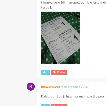
filmnya seru bikin greget, zombie juga mu
terbaik
1
Dislike
Member since 2026
Ridayah Harun
Kalau udh jun ji hyun yg main pasti bagus