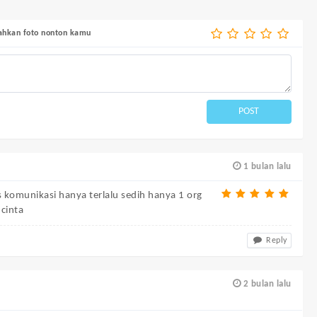
bahkan foto nonton kamu
POST
1 bulan lalu
s komunikasi hanya terlalu sedih hanya 1 org
cinta
Reply
2 bulan lalu