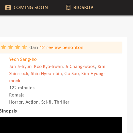
COMING SOON
BIOSKOP
dari
12 review penonton
Yeon Sang-ho
Jun Ji-hyun
,
Koo Kyo-hwan
,
Ji Chang-wook
,
Kim
Shin-rock
,
Shin Hyeon-bin
,
Go Soo
,
Kim Hyung-
mook
122 minutes
Remaja
Horror, Action, Sci-fi, Thriller
 Sinopsis