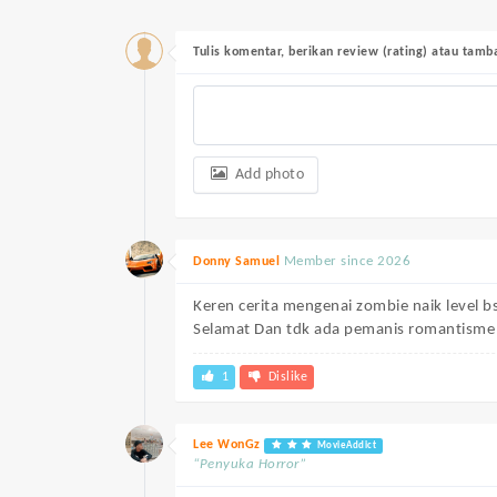
Tulis komentar, berikan review (rating) atau tam
Add photo
Member since 2026
Donny Samuel
Keren cerita mengenai zombie naik level b
Selamat Dan tdk ada pemanis romantisme 
1
Dislike
Lee WonGz
MovieAddict
“Penyuka Horror”