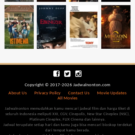
Copyright © 2017-2026 Jadwalnonton.com
About Us
Privacy Policy
Contact Us
Movie Updates
All Movies
Jadwalnonton memudahkan kamu mencari jadwal film dan harga tiket di
seluruh Indonesia meliputi XXI, CGV, Cinepolis, New Star Cineplex (NSC),
Platinum Cineplex, FLIX Cinema dan lainnya.
Jadwal terupdate setiap hari dan kamu juga bisa mencari bioskop terdekat
dari tempat kamu berada.