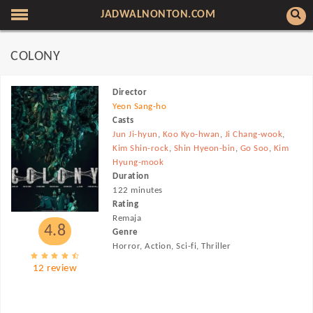
JADWALNONTON.COM
COLONY
Director
Yeon Sang-ho
Casts
Jun Ji-hyun
,
Koo Kyo-hwan
,
Ji Chang-wook
,
Kim Shin-rock
,
Shin Hyeon-bin
,
Go Soo
,
Kim
Hyung-mook
Duration
122 minutes
Rating
Remaja
4.8
Genre
Horror, Action, Sci-fi, Thriller
12 review