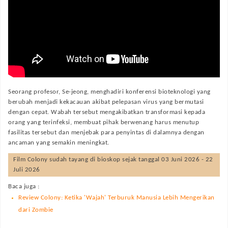
Seorang profesor, Se-jeong, menghadiri konferensi bioteknologi yang
berubah menjadi kekacauan akibat pelepasan virus yang bermutasi
dengan cepat. Wabah tersebut mengakibatkan transformasi kepada
orang yang terinfeksi, membuat pihak berwenang harus menutup
fasilitas tersebut dan menjebak para penyintas di dalamnya dengan
ancaman yang semakin meningkat.
Film
Colony
sudah tayang di bioskop sejak tanggal 03 Juni 2026 - 22
Juli 2026
Baca juga :
Review Colony: Ketika 'Wajah' Terburuk Manusia Lebih Mengerikan
dari Zombie