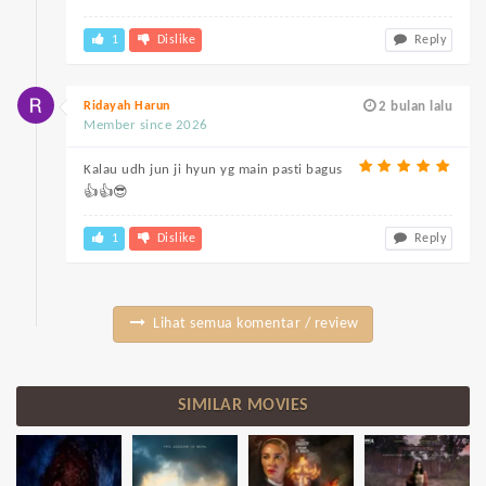
1
Dislike
Reply
Ridayah Harun
2 bulan lalu
Member since 2026
Kalau udh jun ji hyun yg main pasti bagus
👍👍😎
1
Dislike
Reply
Lihat semua komentar / review
SIMILAR MOVIES