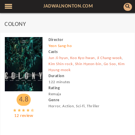
JADWALNONTON.COM
COLONY
Director
Yeon Sang-ho
Casts
Jun Ji-hyun
,
Koo Kyo-hwan
,
Ji Chang-wook
,
Kim Shin-rock
,
Shin Hyeon-bin
,
Go Soo
,
Kim
Hyung-mook
Duration
122 minutes
Rating
Remaja
4.8
Genre
Horror, Action, Sci-fi, Thriller
12 review