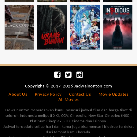
Copyright © 2017-2026 Jadwalnonton.com
About Us
Privacy Policy
Contact Us
Movie Updates
All Movies
Jadwalnonton memudahkan kamu mencari jadwal film dan harga tiket di
seluruh Indonesia meliputi XXI, CGV, Cinepolis, New Star Cineplex (NSC),
Platinum Cineplex, FLIX Cinema dan lainnya.
Jadwal terupdate setiap hari dan kamu juga bisa mencari bioskop terdekat
dari tempat kamu berada.