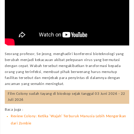
Seorang profesor, Se-jeong, menghadiri konferensi bioteknologi yang
berubah menjadi kekacauan akibat pelepasan virus yang bermutasi
dengan cepat. Wabah tersebut mengakibatkan transformasi kepada
orang yang terinfeksi, membuat pihak berwenang harus menutup
fasilitas tersebut dan menjebak para penyintas di dalamnya dengan
ancaman yang semakin meningkat.
Film
Colony
sudah tayang di bioskop sejak tanggal 03 Juni 2026 - 22
Juli 2026
Baca juga :
Review Colony: Ketika 'Wajah' Terburuk Manusia Lebih Mengerikan
dari Zombie