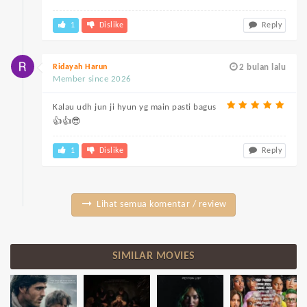
1
Dislike
Reply
Ridayah Harun
2 bulan lalu
Member since 2026
Kalau udh jun ji hyun yg main pasti bagus
👍👍😎
1
Dislike
Reply
Lihat semua komentar / review
SIMILAR MOVIES