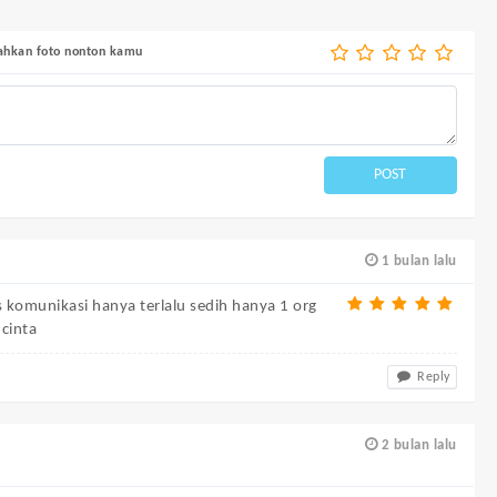
bahkan foto nonton kamu
POST
1 bulan lalu
s komunikasi hanya terlalu sedih hanya 1 org
cinta
Reply
2 bulan lalu