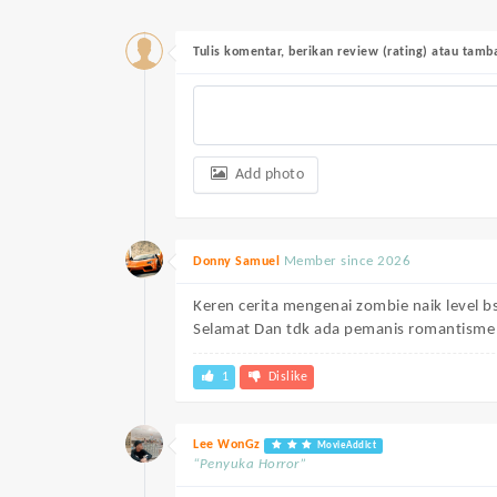
Tulis komentar, berikan review (rating) atau tam
Add photo
Member since 2026
Donny Samuel
Keren cerita mengenai zombie naik level b
Selamat Dan tdk ada pemanis romantisme 
1
Dislike
Lee WonGz
MovieAddict
“Penyuka Horror”