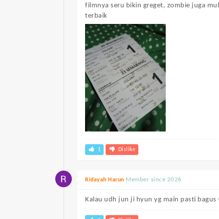
filmnya seru bikin greget, zombie juga mu
terbaik
1
Dislike
Member since 2026
Ridayah Harun
Kalau udh jun ji hyun yg main pasti bagus