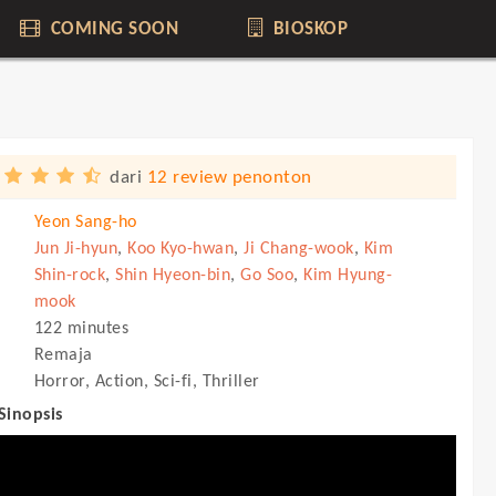
COMING SOON
BIOSKOP
dari
12 review penonton
Yeon Sang-ho
Jun Ji-hyun
,
Koo Kyo-hwan
,
Ji Chang-wook
,
Kim
Shin-rock
,
Shin Hyeon-bin
,
Go Soo
,
Kim Hyung-
mook
122 minutes
Remaja
Horror, Action, Sci-fi, Thriller
 Sinopsis