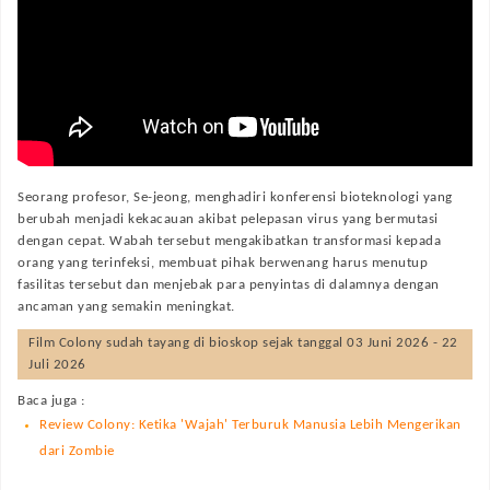
Seorang profesor, Se-jeong, menghadiri konferensi bioteknologi yang
berubah menjadi kekacauan akibat pelepasan virus yang bermutasi
dengan cepat. Wabah tersebut mengakibatkan transformasi kepada
orang yang terinfeksi, membuat pihak berwenang harus menutup
fasilitas tersebut dan menjebak para penyintas di dalamnya dengan
ancaman yang semakin meningkat.
Film
Colony
sudah tayang di bioskop sejak tanggal 03 Juni 2026 - 22
Juli 2026
Baca juga :
Review Colony: Ketika 'Wajah' Terburuk Manusia Lebih Mengerikan
dari Zombie