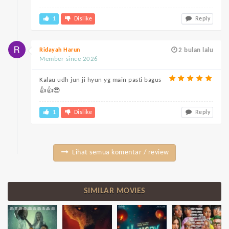
1
Dislike
Reply
Ridayah Harun
2 bulan lalu
Member since 2026
Kalau udh jun ji hyun yg main pasti bagus
👍👍😎
1
Dislike
Reply
Lihat semua komentar / review
SIMILAR MOVIES