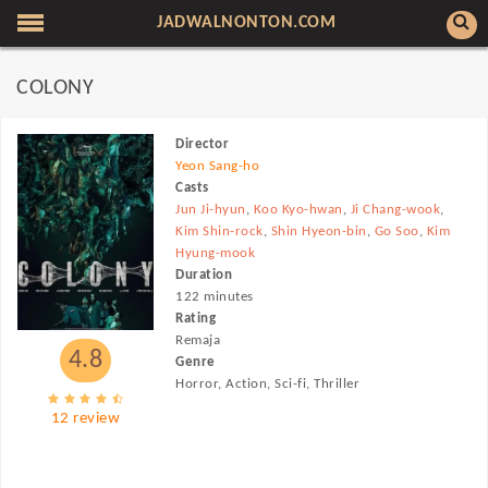
JADWALNONTON.COM
COLONY
Director
Yeon Sang-ho
Casts
Jun Ji-hyun
,
Koo Kyo-hwan
,
Ji Chang-wook
,
Kim Shin-rock
,
Shin Hyeon-bin
,
Go Soo
,
Kim
Hyung-mook
Duration
122 minutes
Rating
Remaja
4.8
Genre
Horror, Action, Sci-fi, Thriller
12 review