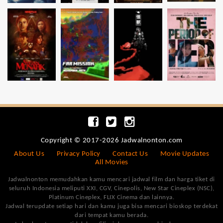
Copyright © 2017-2026 Jadwalnonton.com
About Us
Privacy Policy
Contact Us
Movie Updates
All Movies
Jadwalnonton memudahkan kamu mencari jadwal film dan harga tiket di
seluruh Indonesia meliputi XXI, CGV, Cinepolis, New Star Cineplex (NSC),
Platinum Cineplex, FLIX Cinema dan lainnya.
Jadwal terupdate setiap hari dan kamu juga bisa mencari bioskop terdekat
dari tempat kamu berada.