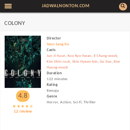
JADWALNONTON.COM
COLONY
Director
Yeon Sang-ho
Casts
Jun Ji-hyun
,
Koo Kyo-hwan
,
Ji Chang-wook
,
Kim Shin-rock
,
Shin Hyeon-bin
,
Go Soo
,
Kim
Hyung-mook
Duration
122 minutes
Rating
Remaja
4.8
Genre
Horror, Action, Sci-fi, Thriller
12 review