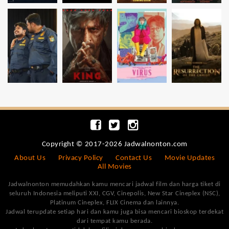
Copyright © 2017-2026 Jadwalnonton.com
About Us
Privacy Policy
Contact Us
Movie Updates
All Movies
Jadwalnonton memudahkan kamu mencari jadwal film dan harga tiket di
seluruh Indonesia meliputi XXI, CGV, Cinepolis, New Star Cineplex (NSC),
Platinum Cineplex, FLIX Cinema dan lainnya.
Jadwal terupdate setiap hari dan kamu juga bisa mencari bioskop terdekat
dari tempat kamu berada.