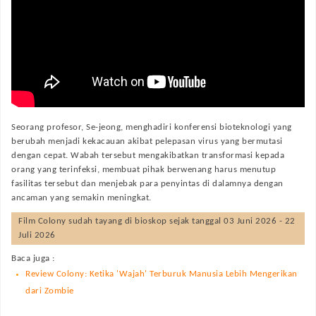
Seorang profesor, Se-jeong, menghadiri konferensi bioteknologi yang
berubah menjadi kekacauan akibat pelepasan virus yang bermutasi
dengan cepat. Wabah tersebut mengakibatkan transformasi kepada
orang yang terinfeksi, membuat pihak berwenang harus menutup
fasilitas tersebut dan menjebak para penyintas di dalamnya dengan
ancaman yang semakin meningkat.
Film
Colony
sudah tayang di bioskop sejak tanggal 03 Juni 2026 - 22
Juli 2026
Baca juga :
Review Colony: Ketika 'Wajah' Terburuk Manusia Lebih Mengerikan
dari Zombie