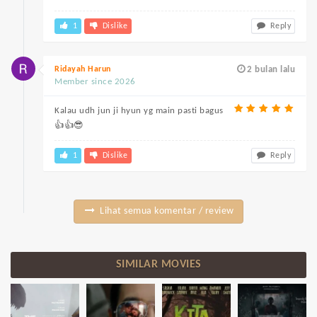
1
Dislike
Reply
Ridayah Harun
2 bulan lalu
Member since 2026
Kalau udh jun ji hyun yg main pasti bagus
👍👍😎
1
Dislike
Reply
Lihat semua komentar / review
SIMILAR MOVIES