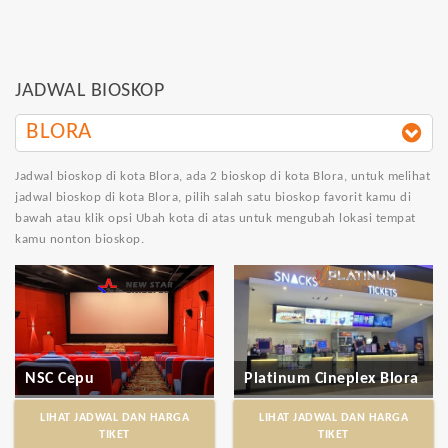
JADWAL BIOSKOP
BLORA
Jadwal bioskop di kota Blora
, ada 2 bioskop di kota Blora, untuk melihat
jadwal bioskop di kota Blora, pilih salah satu bioskop favorit kamu di
bawah atau klik opsi Ubah kota di atas untuk mengubah lokasi tempat
kamu nonton bioskop.
NSC Cepu
Platinum Cineplex Blora
LIHAT JADWAL DAN HARGA
LIHAT JADWAL DAN HARGA
TIKET
TIKET