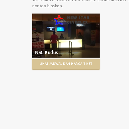
salah satu bioskop favorit kamu di bawah atau kli
nonton bioskop.
NSC Kudus
LIHAT JADWAL DAN HARGA TIKET