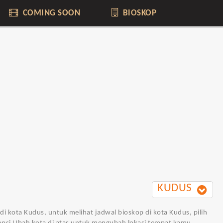
COMING SOON
BIOSKOP
KUDUS
di kota Kudus, untuk melihat jadwal bioskop di kota Kudus, pilih