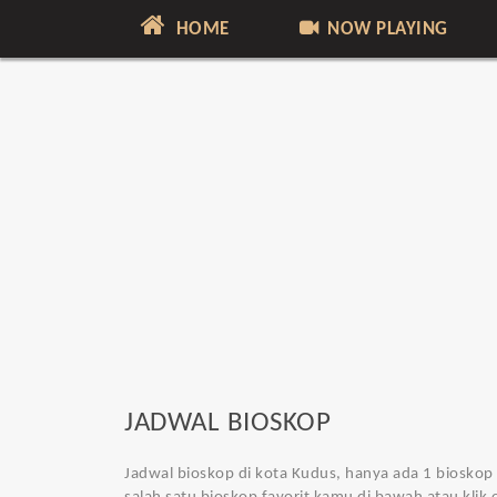
HOME
NOW PLAYING
JADWAL BIOSKOP
Jadwal bioskop di kota Kudus
, hanya ada 1 bioskop 