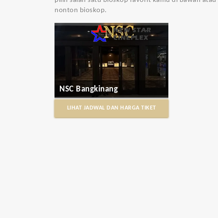
pilih salah satu bioskop favorit kamu di bawah ata
nonton bioskop.
NSC Bangkinang
LIHAT JADWAL DAN HARGA TIKET