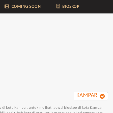
COMING SOON
BIOSKOP
KAMPAR
p di kota Kampar, untuk melihat jadwal bioskop di kota Kampar,