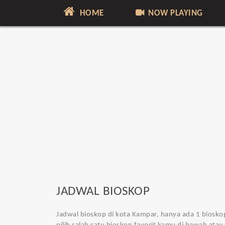
HOME
NOW PLAYING
JADWAL BIOSKOP
Jadwal bioskop di kota Kampar
, hanya ada 1 biosko