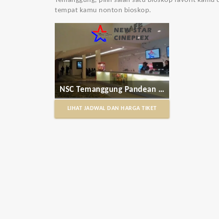
Temanggung, pilih salah satu bioskop favorit kamu 
tempat kamu nonton bioskop.
NSC Temanggung Pandean Square
LIHAT JADWAL DAN HARGA TIKET