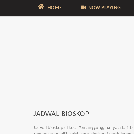
HOME
NOW PLAYING
JADWAL BIOSKOP
Jadwal bioskop di kota Temanggung
, hanya ada 1 b