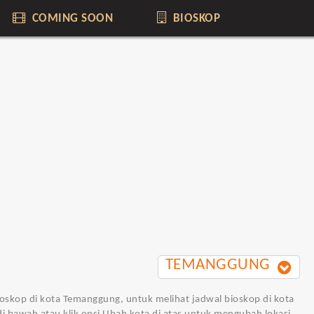
COMING SOON
BIOSKOP
TEMANGGUNG
ioskop di kota Temanggung, untuk melihat jadwal bioskop di kota