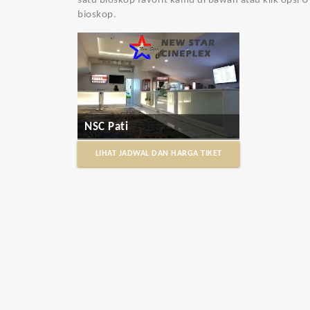
satu bioskop favorit kamu di bawah atau klik opsi
bioskop.
NSC Pati
LIHAT JADWAL DAN HARGA TIKET