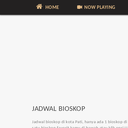
HOME
NOW PLAYING
JADWAL BIOSKOP
Jadwal bioskop di kota Pati
, hanya ada 1 bioskop di 