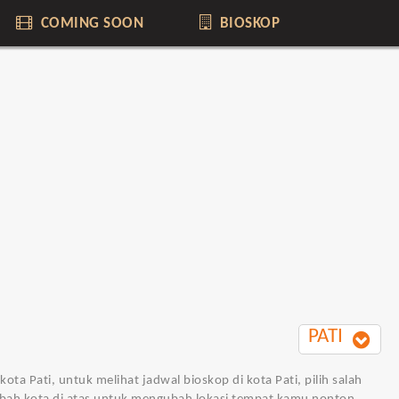
COMING SOON
BIOSKOP
PATI
kota Pati, untuk melihat jadwal bioskop di kota Pati, pilih salah